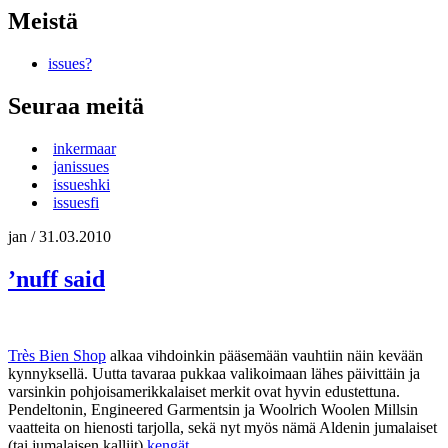
Meistä
issues?
Seuraa meitä
inkermaar
janissues
issueshki
issuesfi
jan
/
31.03.2010
’nuff said
Très Bien Shop
alkaa vihdoinkin pääsemään vauhtiin näin kevään
kynnyksellä. Uutta tavaraa pukkaa valikoimaan lähes päivittäin ja
varsinkin pohjoisamerikkalaiset merkit ovat hyvin edustettuna.
Pendeltonin, Engineered Garmentsin ja Woolrich Woolen Millsin
vaatteita on hienosti tarjolla, sekä nyt myös nämä Aldenin jumalaiset
(tai jumalaisen kalliit)
kengät
.