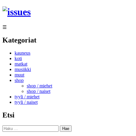
Siirry
sisältöön
☰
Kategoriat
kauneus
koti
matkat
musiikki
muut
shop
shop / miehet
shop / naiset
tyyli / miehet
tyyli / naiset
Etsi
Haku: