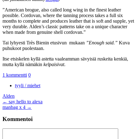
”American brogue, also called long wing in the finest leather
possible. Cordovan, where the tanning process takes a full six
months to complete and produces leather that is soft and supple, yet
very durable. Alden’s classic patterns take on a unique character
when made from genuine shell cordovan.”
Tai lyhyesti Très Bienin etusivun mukaan
”Enough said.”
Kuva
puhukoot puolestaan.
Itse etsiskelen kyllä astetta vaaleamman sävyisiä ruskeita kenkiä,
mutta kyllä nämäkin
kelpaisivat
.
1 kommentti
0
tyyli / miehet
Alden
Artikkelien
←
say hello to alexa
manbag x 4
→
selaus
Kommentoi
Kommentti