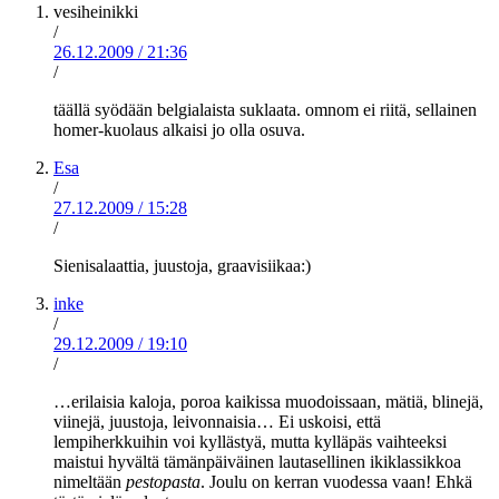
vesiheinikki
/
26.12.2009
/
21:36
/
täällä syödään belgialaista suklaata. omnom ei riitä, sellainen
homer-kuolaus alkaisi jo olla osuva.
Esa
/
27.12.2009
/
15:28
/
Sienisalaattia, juustoja, graavisiikaa:)
inke
/
29.12.2009
/
19:10
/
…erilaisia kaloja, poroa kaikissa muodoissaan, mätiä, blinejä,
viinejä, juustoja, leivonnaisia… Ei uskoisi, että
lempiherkkuihin voi kyllästyä, mutta kylläpäs vaihteeksi
maistui hyvältä tämänpäiväinen lautasellinen ikiklassikkoa
nimeltään
pestopasta
. Joulu on kerran vuodessa vaan! Ehkä