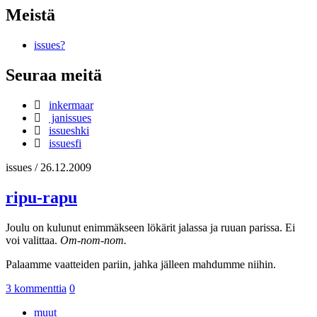
Meistä
issues?
Seuraa meitä
inkermaar
janissues
issueshki
issuesfi
issues
/
26.12.2009
ripu-rapu
Joulu on kulunut enimmäkseen lökärit jalassa ja ruuan parissa. Ei
voi valittaa.
Om-nom-nom.
Palaamme vaatteiden pariin, jahka jälleen mahdumme niihin.
3 kommenttia
0
muut