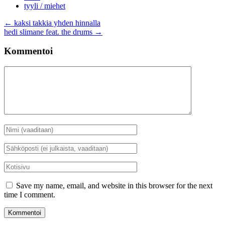
tyyli / miehet
Artikkelien
←
kaksi takkia yhden hinnalla
hedi slimane feat. the drums
→
selaus
Kommentoi
Kommentti
Nimi
*
Sähköposti
*
Kotisivu
Save my name, email, and website in this browser for the next
time I comment.