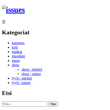
Siirry
sisältöön
☰
Kategoriat
kauneus
koti
matkat
musiikki
muut
shop
shop / miehet
shop / naiset
tyyli / miehet
tyyli / naiset
Etsi
Haku: