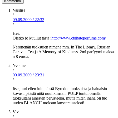
Vasilisa
/
09.09.2009
/
22:32
/
Hei,
Oletko jo kuullut tästä :
http://www.cbihateperfume.com/
Neronenän tuoksujen nimenä mm. In The Library, Russian
Caravan Tea ja A Memory of Kindness. 2ml parfyymi maksaa
n 8 euroa.
Yvonne
/
09.09.2009
/
23:31
/
Itse juuri eilen luin näistä Byredon tuoksuista ja haluaisin
kovasti päästä niitä nuuhkimaan. PULP tuntui omalta
tuoksultani ainesten perusteella, mutta miten ihana oli tuo
uuden BLANCH tuoksun lanseerausteksti!
Viv
/