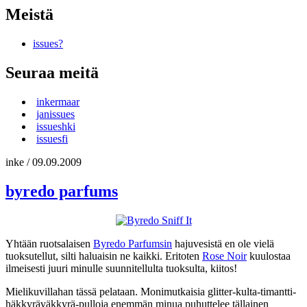
Meistä
issues?
Seuraa meitä
inkermaar
janissues
issueshki
issuesfi
inke
/
09.09.2009
byredo parfums
Yhtään ruotsalaisen
Byredo Parfumsin
hajuvesistä en ole vielä
tuoksutellut, silti haluaisin ne kaikki. Eritoten
Rose Noir
kuulostaa
ilmeisesti juuri minulle suunnitellulta tuoksulta, kiitos!
Mielikuvillahan tässä pelataan. Monimutkaisia glitter-kulta-timantti-
häkkyräväkkyrä-pulloja enemmän minua puhuttelee tällainen