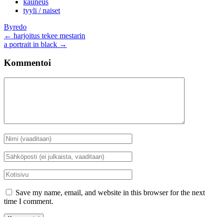
kauneus
tyyli / naiset
Byredo
Artikkelien
←
harjoitus tekee mestarin
a portrait in black
→
selaus
Kommentoi
Kommentti
Nimi
*
Sähköposti
*
Kotisivu
Save my name, email, and website in this browser for the next
time I comment.