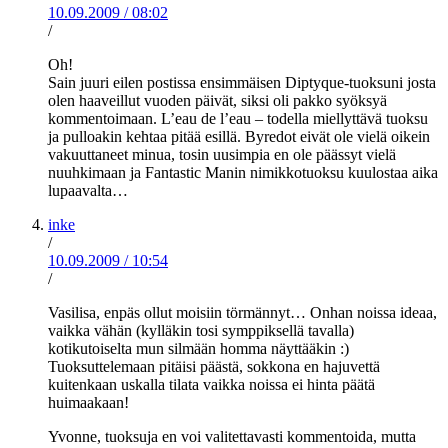
10.09.2009
/
08:02
/
Oh!
Sain juuri eilen postissa ensimmäisen Diptyque-tuoksuni josta
olen haaveillut vuoden päivät, siksi oli pakko syöksyä
kommentoimaan. L’eau de l’eau – todella miellyttävä tuoksu
ja pulloakin kehtaa pitää esillä. Byredot eivät ole vielä oikein
vakuuttaneet minua, tosin uusimpia en ole päässyt vielä
nuuhkimaan ja Fantastic Manin nimikkotuoksu kuulostaa aika
lupaavalta…
inke
/
10.09.2009
/
10:54
/
Vasilisa, enpäs ollut moisiin törmännyt… Onhan noissa ideaa,
vaikka vähän (kylläkin tosi symppiksellä tavalla)
kotikutoiselta mun silmään homma näyttääkin :)
Tuoksuttelemaan pitäisi päästä, sokkona en hajuvettä
kuitenkaan uskalla tilata vaikka noissa ei hinta päätä
huimaakaan!
Yvonne, tuoksuja en voi valitettavasti kommentoida, mutta