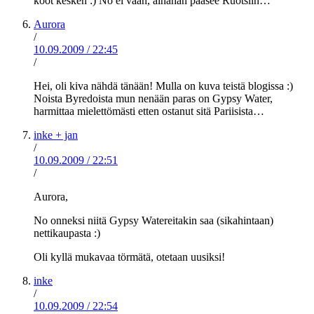
koot kesken :) No ei vaan, ainahan pääsee Ruotsiin…
Aurora
/
10.09.2009
/
22:45
/
Hei, oli kiva nähdä tänään! Mulla on kuva teistä blogissa :)
Noista Byredoista mun nenään paras on Gypsy Water,
harmittaa mielettömästi etten ostanut sitä Pariisista…
inke + jan
/
10.09.2009
/
22:51
/
Aurora,
No onneksi niitä Gypsy Watereitakin saa (sikahintaan)
nettikaupasta :)
Oli kyllä mukavaa törmätä, otetaan uusiksi!
inke
/
10.09.2009
/
22:54