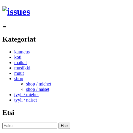
Siirry
sisältöön
☰
Kategoriat
kauneus
koti
matkat
musiikki
muut
shop
shop / miehet
shop / naiset
tyyli / miehet
tyyli / naiset
Etsi
Haku: