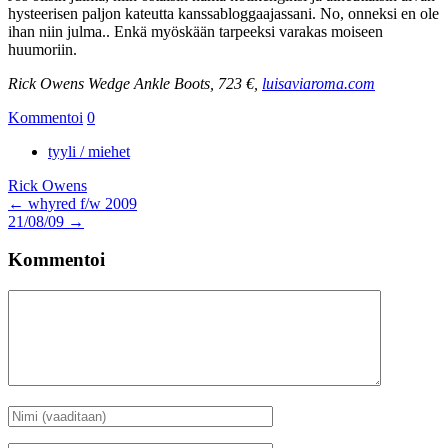
hysteerisen paljon kateutta kanssabloggaajassani. No, onneksi en ole
ihan niin julma.. Enkä myöskään tarpeeksi varakas moiseen
huumoriin.
Rick Owens Wedge Ankle Boots, 723 €,
luisaviaroma.com
Kommentoi
0
tyyli / miehet
Rick Owens
Artikkelien
←
whyred f/w 2009
21/08/09
→
selaus
Kommentoi
Kommentti
Nimi
*