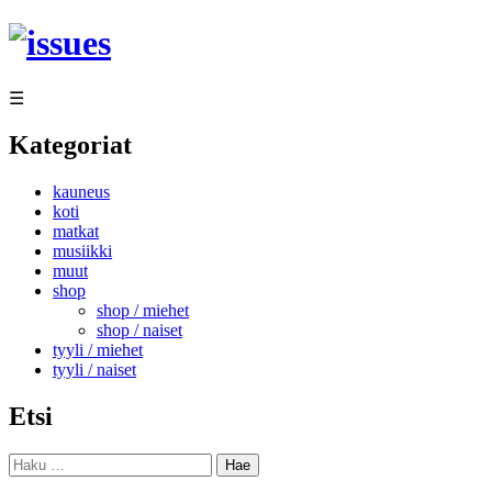
Siirry
sisältöön
☰
Kategoriat
kauneus
koti
matkat
musiikki
muut
shop
shop / miehet
shop / naiset
tyyli / miehet
tyyli / naiset
Etsi
Haku: