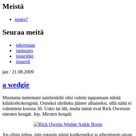
Meistä
issues?
Seuraa meitä
inkermaar
janissues
issueshki
issuesfi
jan
/
21.08.2009
a wedgie
Muutama tuntemani naishenkilö olisi valmis tappamaan näistä
kiilakorkokengistä. Onneksi uhriluku jäänee alhaiseksi, sillä näitä ei
valmisteta koossa 36. Usko tai älä, mutta nämä ovat Rick Owensin
miesten kengät. Jep.
Miesten kengät.
Jos olisin julma, niin ostaisin nämä kotikengiksi ja aiheuttaisin aivan