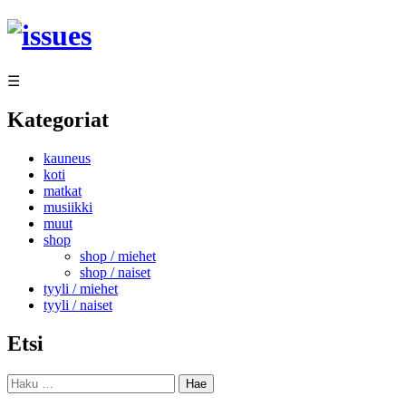
Siirry
sisältöön
☰
Kategoriat
kauneus
koti
matkat
musiikki
muut
shop
shop / miehet
shop / naiset
tyyli / miehet
tyyli / naiset
Etsi
Haku: