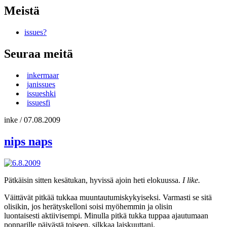
Meistä
issues?
Seuraa meitä
inkermaar
janissues
issueshki
issuesfi
inke
/
07.08.2009
nips naps
Pätkäisin sitten kesätukan, hyvissä ajoin heti elokuussa.
I like.
Väittävät pitkää tukkaa muuntautumiskykyiseksi. Varmasti se sitä
olisikin, jos herätyskelloni soisi myöhemmin ja olisin
luontaisesti aktiivisempi. Minulla pitkä tukka tuppaa ajautumaan
ponnarille päivästä toiseen, silkkaa laiskuuttani.