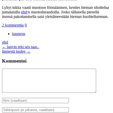
Lyhyt tukka vaatii muotoon föönäämisen, kenties hieman siloittelua
jumalaisilla
ghd
:n muotoiluraudoilla. Josko tällaisella pienellä
itsensä pakottamisella saisi yleisilmeestään hieman huolitellumman.
2 kommenttia
0
kauneus
ghd
Artikkelien
←
lanvin teki sen taas..
lännestä tuulee
→
selaus
Kommentoi
Kommentti
Nimi
*
Sähköposti