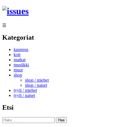
Siirry
sisältöön
☰
Kategoriat
kauneus
koti
matkat
musiikki
muut
shop
shop / miehet
shop / naiset
tyyli / miehet
tyyli / naiset
Etsi
Haku: