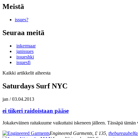
Meistä
issues?
Seuraa meitä
inkermaar
janissues
issueshki
issuesfi
Kaikki artikkelit aiheesta
Saturdays Surf NYC
jan
/
03.04.2013
ei tiikeri raidoistaan pääse
Jokakeväinen raitakuume vaikuttaisi iskeneen jälleen. Tässäpä tämän vu
Engineered Garments, £ 135,
thebureaubelfa