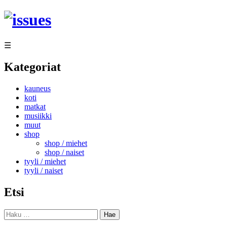
Siirry
sisältöön
☰
Kategoriat
kauneus
koti
matkat
musiikki
muut
shop
shop / miehet
shop / naiset
tyyli / miehet
tyyli / naiset
Etsi
Haku: