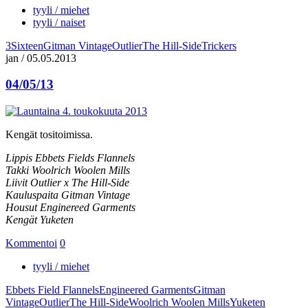
tyyli / miehet
tyyli / naiset
3Sixteen
Gitman Vintage
Outlier
The Hill-Side
Trickers
jan
/
05.05.2013
04/05/13
Kengät tositoimissa.
Lippis Ebbets Fields Flannels
Takki Woolrich Woolen Mills
Liivit Outlier x The Hill-Side
Kauluspaita Gitman Vintage
Housut Enginereed Garments
Kengät Yuketen
Kommentoi
0
tyyli / miehet
Ebbets Field Flannels
Engineered Garments
Gitman
Vintage
Outlier
The Hill-Side
Woolrich Woolen Mills
Yuketen