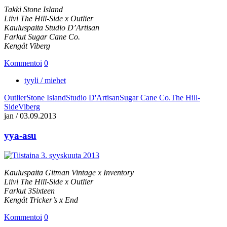
Takki Stone Island
Liivi The Hill-Side x Outlier
Kauluspaita Studio D’Artisan
Farkut Sugar Cane Co.
Kengät Viberg
Kommentoi
0
tyyli / miehet
Outlier
Stone Island
Studio D'Artisan
Sugar Cane Co.
The Hill-
Side
Viberg
jan
/
03.09.2013
yya-asu
Kauluspaita Gitman Vintage x Inventory
Liivi The Hill-Side x Outlier
Farkut 3Sixteen
Kengät Tricker’s x End
Kommentoi
0