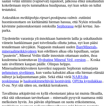
saatan vetää silmiini (vapisevat) rajaukset, jatkossa ehkä uskaltaudun
kokeilemaan myös tummahkoa huulipunaa, nyt kun sekin on tullut
testatuksi.
Ankeahkon
meikkipohja-ripsari-poskipuna-valmis
-rutiinini
huomioonottaen on kieltämättä hieman hassua, että Nykin reissulla
kävimme painostuksestani ostoksilla
Sephorassa
neljä kertaa
. Jan-
parka.
Täydentelin varastoja yli-innokkaan hamsterin lailla ja uskaltauduin
viimein hankkimaan pari toivelistalla ollutta juttua, nyt kun pääsi
testailemaan sävyjäkin. Nappasin mukaani uuden
BareMinerals-
mineraalimeikkivoiteen
kun edellinen alkaa olla lopuillaan, sarjan
”puuterin”, Mineral Veilin tilalle innostuin ottamaan uuden, ihoa
kuulemma kosteuttavan
Hydrating Mineral Veil -version
… Koska
sain siveltimen kaupan päälle. Olinpas helppo.
Mineraalimeikkivoiteen kaveriksi nappasin Sephoran sutisarjasta
pehmoisen siveltimen
, kun vanha kabukini alkaa olla hieman elämää
nähnyt ja kaljuuntumaan päin. Sekä ehkä vielä
NARS:ilta
poskipunaa
ja
haaleankimmeltävää luomiväriä
,
OPI:lta kynsilakkaa
..
O-ou.
Nyt sitä sitten on, meikkiä kerrakseen.
Tavallisina arkipäivinä en kyllä ehostustani jaksa tai muista fiksailla,
eikä sitä oikeastaan tarvitsekaan – mineraalit pysyvät naamassa mitä
melkoisen hyvin. Jos päivän ohjelmaan on suotu erikoismenoa,