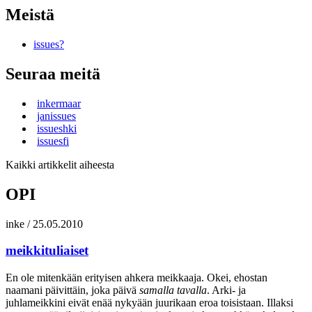
Meistä
issues?
Seuraa meitä
inkermaar
janissues
issueshki
issuesfi
Kaikki artikkelit aiheesta
OPI
inke
/
25.05.2010
meikkituliaiset
En ole mitenkään erityisen ahkera meikkaaja. Okei, ehostan
naamani päivittäin, joka päivä
samalla tavalla
. Arki- ja
juhlameikkini eivät enää nykyään juurikaan eroa toisistaan. Illaksi