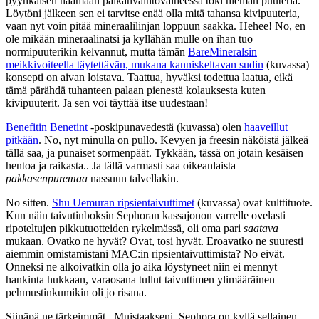
pyyhkäisen naamaan paikanvaihtovaiheessa toki hieman puuteria.
Löytöni jälkeen sen ei tarvitse enää olla mitä tahansa kivipuuteria,
vaan nyt voin pitää mineraalilinjan loppuun saakka. Hehee! No, en
ole mikään mineraalinatsi ja kyllähän mulle on ihan tuo
normipuuterikin kelvannut, mutta tämän
BareMineralsin
meikkivoiteella täytettävän, mukana kanniskeltavan sudin
(kuvassa)
konsepti on aivan loistava. Taattua, hyväksi todettua laatua, eikä
tämä pärähdä tuhanteen palaan pienestä kolauksesta kuten
kivipuuterit. Ja sen voi täyttää itse uudestaan!
Benefitin Benetint
-poskipunavedestä (kuvassa) olen
haaveillut
pitkään
. No, nyt minulla on pullo. Kevyen ja freesin näköistä jälkeä
tällä saa, ja punaiset sormenpäät. Tykkään, tässä on jotain kesäisen
hentoa ja raikasta.. Ja tällä varmasti saa oikeanlaista
pakkasenpuremaa
nassuun talvellakin.
No sitten.
Shu Uemuran ripsientaivuttimet
(kuvassa) ovat kulttituote.
Kun näin taivutinboksin Sephoran kassajonon varrelle ovelasti
ripoteltujen pikkutuotteiden rykelmässä, oli oma pari
saatava
mukaan. Ovatko ne hyvät? Ovat, tosi hyvät. Eroavatko ne suuresti
aiemmin omistamistani MAC:in ripsientaivuttimista? No eivät.
Onneksi ne alkoivatkin olla jo aika löystyneet niin ei mennyt
hankinta hukkaan, varaosana tullut taivuttimen ylimääräinen
pehmustinkumikin oli jo risana.
Siinäpä ne tärkeimmät.. Muistaakseni. Sephora on kyllä sellainen