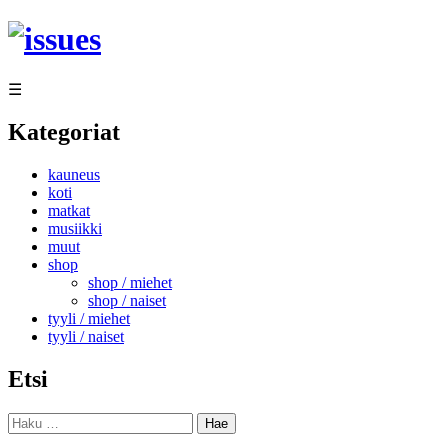
Siirry
sisältöön
☰
Kategoriat
kauneus
koti
matkat
musiikki
muut
shop
shop / miehet
shop / naiset
tyyli / miehet
tyyli / naiset
Etsi
Haku: