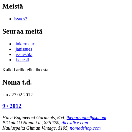
Meistä
issues?
Seuraa meitä
inkermaar
janissues
issueshki
issuesfi
Kaikki artikkelit aiheesta
Noma t.d.
jan
/
27.02.2012
9 / 2012
Huivi Engineered Garments, £54,
thebureaubelfast.com
Pikkutakki Noma t.d., ¥36 750,
dicexdice.com
Kauluspaita Gitman Vintage, $195,
nomadshop.com