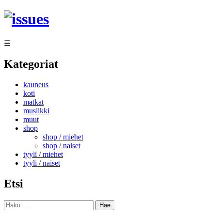
Siirry
sisältöön
☰
Kategoriat
kauneus
koti
matkat
musiikki
muut
shop
shop / miehet
shop / naiset
tyyli / miehet
tyyli / naiset
Etsi
Haku: