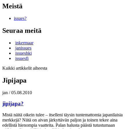
Meistä
issues?
Seuraa meitä
inkermaar
janissues
issueshki
issuesfi
Kaikki artikkelit aiheesta
Jipijapa
jan
/
05.08.2010
jipijapa?
Mistä näitä oikein tulee – itselleni täysin tuntemattomia japanilaisia
merkkejä? Niitä on aivan järkyttävän paljon ja toinen tekee aina
edellistä hienompia vaatteita. Palan halusta päästä tutustumaan