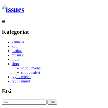
Siirry
sisältöön
☰
Kategoriat
kauneus
koti
matkat
musiikki
muut
shop
shop / miehet
shop / naiset
tyyli / miehet
tyyli / naiset
Etsi
Haku: