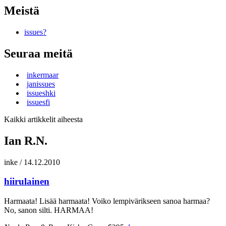
Meistä
issues?
Seuraa meitä
inkermaar
janissues
issueshki
issuesfi
Kaikki artikkelit aiheesta
Ian R.N.
inke
/
14.12.2010
hiirulainen
Harmaata! Lisää harmaata! Voiko lempivärikseen sanoa harmaa?
No, sanon silti. HARMAA!