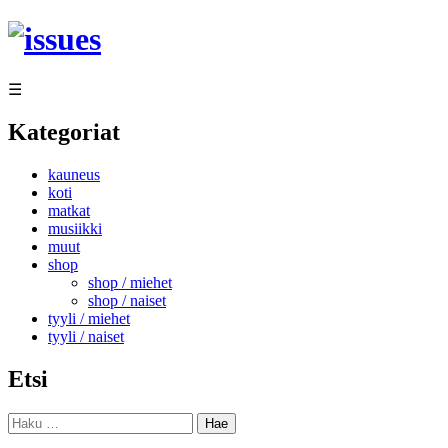
Siirry
sisältöön
☰
Kategoriat
kauneus
koti
matkat
musiikki
muut
shop
shop / miehet
shop / naiset
tyyli / miehet
tyyli / naiset
Etsi
Haku: