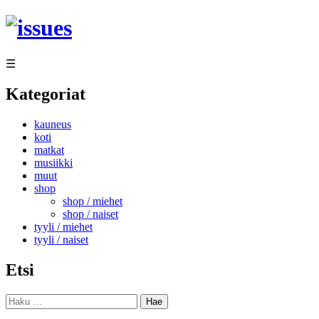
Siirry
sisältöön
☰
Kategoriat
kauneus
koti
matkat
musiikki
muut
shop
shop / miehet
shop / naiset
tyyli / miehet
tyyli / naiset
Etsi
Haku: