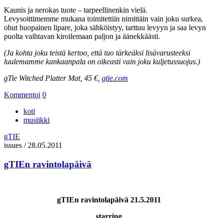
Kaunis ja nerokas tuote – tarpeellinenkin vielä.
Levysoittimemme mukana toimitettiin nimittäin vain joku surkea,
ohut huopainen lipare, joka sähköistyy, tarttuu levyyn ja saa levyn
puolta vaihtavan kiroilemaan paljon ja äänekkäästi.
(Ja kohta joku teistä kertoo, että tuo tärkeäksi lisävarusteeksi
luulemamme kankaanpala on oikeasti vain joku kuljetussuojus.)
gTie Witched Platter Mat, 45 €,
gtie.com
Kommentoi
0
koti
musiikki
gTIE
issues
/
28.05.2011
gTIEn ravintolapäivä
gTIEn ravintolapäivä 21.5.2011
starring