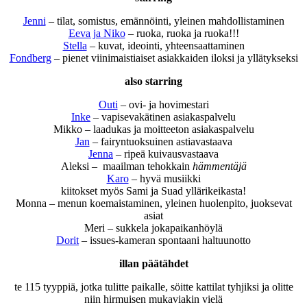
Jenni
– tilat, somistus, emännöinti, yleinen mahdollistaminen
Eeva ja Niko
– ruoka, ruoka ja ruoka!!!
Stella
– kuvat, ideointi, yhteensaattaminen
Fondberg
– pienet viinimaistiaiset asiakkaiden iloksi ja yllätykseksi
also starring
Outi
– ovi- ja hovimestari
Inke
– vapisevakätinen asiakaspalvelu
Mikko – laadukas ja moitteeton asiakaspalvelu
Jan
– fairyntuoksuinen astiavastaava
Jenna
– ripeä kuivausvastaava
Aleksi – maailman tehokkain
hämmentäjä
Karo
– hyvä musiikki
kiitokset myös Sami ja Suad yllärikeikasta!
Monna – menun koemaistaminen, yleinen huolenpito, juoksevat
asiat
Meri – sukkela jokapaikanhöylä
Dorit
– issues-kameran spontaani haltuunotto
illan päätähdet
te 115 tyyppiä, jotka tulitte paikalle, söitte kattilat tyhjiksi ja olitte
niin hirmuisen mukaviakin vielä