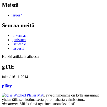
Meistä
issues?
Seuraa meitä
inkermaar
janissues
issueshki
issuesfi
Kaikki artikkelit aiheesta
gTIE
inke
/
16.11.2014
pläty
Levysoittimemme on kyllä ansainnut
yhden tällaisen kotimaisesta poronnahasta valmistetun..
alusmaton.
Mikäs tämä nyt sitten suomeksi olisi?