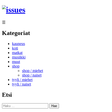
Siirry
sisältöön
☰
Kategoriat
kauneus
koti
matkat
musiikki
muut
shop
shop / miehet
shop / naiset
tyyli / miehet
tyyli / naiset
Etsi
Haku: