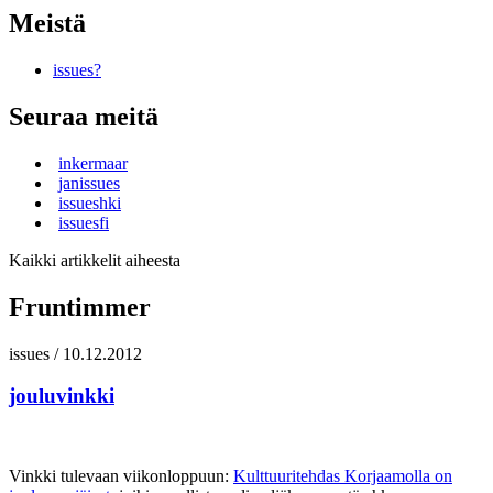
Meistä
issues?
Seuraa meitä
inkermaar
janissues
issueshki
issuesfi
Kaikki artikkelit aiheesta
Fruntimmer
issues
/
10.12.2012
jouluvinkki
Vinkki tulevaan viikonloppuun:
Kulttuuritehdas Korjaamolla on