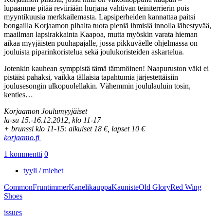
lupaamme pitää reviiriään hurjana vahtivan teiniterrierin pois
myyntikuusia merkkailemasta. Lapsiperheiden kannattaa paitsi
bongailla Korjaamon pihalta tuota pieniä ihmisiä innolla lähestyvää,
maailman lapsirakkainta Kaapoa, mutta myöskin varata hieman
aikaa myyjäisten puuhapajalle, jossa pikkuväelle ohjelmassa on
jouluista piparinkoristelua sekä joulukoristeiden askartelua.
Jotenkin kauhean symppistä tämä tämmöinen! Naapuruston väki ei
pistäisi pahaksi, vaikka tällaisia tapahtumia järjestettäisiin
joulusesongin ulkopuolellakin. Vähemmin joululauluin tosin,
kenties…
Korjaamon Joulumyyjäiset
la-su 15.-16.12.2012, klo 11-17
+ brunssi klo 11-15: aikuiset 18 €, lapset 10 €
korjaamo.fi
1 kommentti
0
tyyli / miehet
Common
Fruntimmer
Kanelikauppa
Kauniste
Old Glory
Red Wing
Shoes
issues