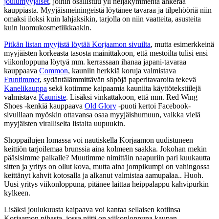
joulumyyjäiset
, joihin osallistuu yli neljäkymmentä ahkeraa
kauppiasta. Myyjäismeiningeistä löytänee tavaraa ja tilpehööriä niin
omaksi iloksi kuin lahjaksikin, tarjolla on niin vaatteita, asusteita
kuin luomukosmetiikkaakin.
Pitkän listan myyjistä löytää Korjaamon sivuilta
, mutta esimerkkeinä
myyjäisten korkeasta tasosta mainittakoon, että mestoilta tulisi ensi
viikonloppuna löytyä mm. kerrassaan ihanaa japani-tavaraa
kauppaava
Common
, kauniin herkkiä koruja valmistava
Fruntimmer
, sydäntälämmittävän söpöjä paperitavaroita tekevä
Kanelikauppa
sekä kotimme kaipaamia kauniita käyttötekstiilejä
valmistava
Kauniste
. Lisäksi vinkattakoon, että mm. Red Wing
Shoes -kenkiä kauppaava
Old Glory
-puoti kertoi Facebook-
sivuillaan myöskin ottavansa osaa myyjäishumuun, vaikka vielä
myyjäisten viralliselta listalta uupuukin.
Shoppailujen lomassa voi nautiskella Korjaamon uudistuneen
keittiön tarjoilemaa brunssia aina kolmeen saakka. Jokohan mekin
pääsisimme paikalle? Muutimme nimittäin naapuriin pari kuukautta
sitten ja yritys on ollut kova, mutta aina jompikumpi on vahingossa
keittänyt kahvit kotosalla ja alkanut valmistaa aamupalaa.. Huoh.
Uusi yritys viikonloppuna, pitänee laittaa heippalappu kahvipurkin
kylkeen.
Lisäksi joulukuusta kaipaava voi kantaa sellaisen kotiinsa
Korjaamon pihasta, jossa niitä on viikonloppuna kaupan –