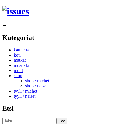
Siirry
sisältöön
☰
Kategoriat
kauneus
koti
matkat
musiikki
muut
shop
shop / miehet
shop / naiset
tyyli / miehet
tyyli / naiset
Etsi
Haku: