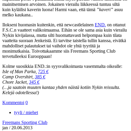
mainitsemisen arvoinen. Jokainen vierailu liikkeessä tuntuu siltä
kuin kyläilisi kaverin luona! Harmi vaan, että tämä
”kaveri”
asuu
melko kaukana..
Ilokseni huomasin kuitenkin, että newcastlelainen
END.
on ottanut
F.S.C.n vaatteet valikoimaansa. Eihän se ole sama asia kuin vierailu
Nykin kivijalassa, mutta silti huomattavasti helpompaa kuin tilata
vaatteita suoraan Jenkeistä. Ei tarvitse taistella tullin kanssa, eivätkä
mahdolliset palautukset tai vaihdot ole yhtä tyyriitä ja
monimutkaisia. Toivottakaamme siis Freemans Sporting Club
tervetulleeksi Eurooppaan!
Kolme suosikkia END.:in syysvalikoimasta vasemmalta oikealle:
Isle of Man Parka,
725 €
Camp Overshirt,
385 €
Chore Jacket,
345 €
(…ja saatoin muuten kantaa yhden näistä kotiin Nykin reissulta.
Kelejä odotellessa!)
Kommentoi
0
tyyli / miehet
Freemans Sporting Club
jan
/
20.06.2013