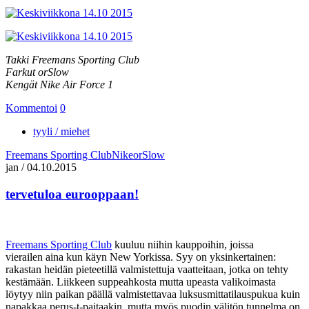
Takki Freemans Sporting Club
Farkut orSlow
Kengät Nike Air Force 1
Kommentoi
0
tyyli / miehet
Freemans Sporting Club
Nike
orSlow
jan
/
04.10.2015
tervetuloa eurooppaan!
Freemans Sporting Club
kuuluu niihin kauppoihin, joissa
vierailen aina kun käyn New Yorkissa. Syy on yksinkertainen:
rakastan heidän pieteetillä valmistettuja vaatteitaan, jotka on tehty
kestämään. Liikkeen suppeahkosta mutta upeasta valikoimasta
löytyy niin paikan päällä valmistettavaa luksusmittatilauspukua kuin
napakkaa perus-t-paitaakin, mutta myös puodin välitön tunnelma on