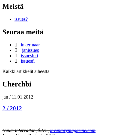
Meistä
issues?
Seuraa meitä
inkermaar
janissues
issueshki
issuesfi
Kaikki artikkelit aiheesta
Cherchbi
jan
/
11.01.2012
2 / 2012
Neule Intervallan, $275,
inventorymagazine.com