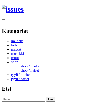
Siirry
sisältöön
☰
Kategoriat
kauneus
koti
matkat
musiikki
muut
shop
shop / miehet
shop / naiset
tyyli / miehet
tyyli / naiset
Etsi
Haku: