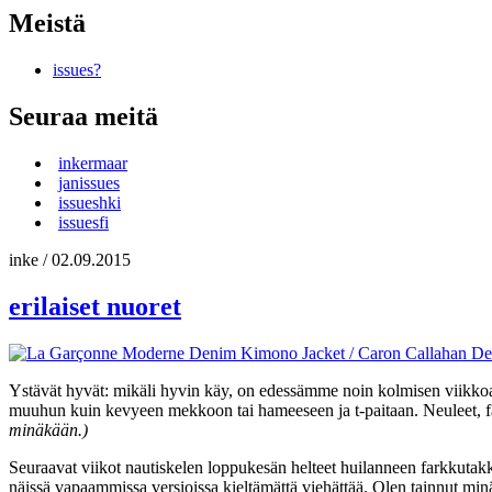
Meistä
issues?
Seuraa meitä
inkermaar
janissues
issueshki
issuesfi
inke
/
02.09.2015
erilaiset nuoret
Ystävät hyvät: mikäli hyvin käy, on edessämme noin kolmisen viikkoa 
muuhun kuin kevyeen mekkoon tai hameeseen ja t-paitaan. Neuleet, far
minäkään.)
Seuraavat viikot nautiskelen loppukesän helteet huilanneen farkkutakk
näissä vapaammissa versioissa kieltämättä viehättää. Olen tainnut minäk