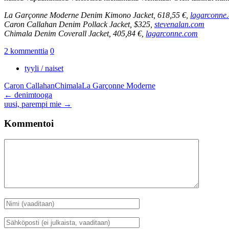
La Garçonne Moderne Denim Kimono Jacket, 618,55 €,
lagarconne
Caron Callahan Denim Pollack Jacket, $325,
stevenalan.com
Chimala Denim Coverall Jacket, 405,84 €,
lagarconne.com
2 kommenttia
0
tyyli / naiset
Caron Callahan
Chimala
La Garçonne Moderne
Artikkelien
←
denimtooga
uusi, parempi mie
→
selaus
Kommentoi
Kommentti
Nimi
*
Sähköposti