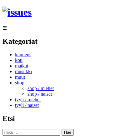
Siirry
sisältöön
☰
Kategoriat
kauneus
koti
matkat
musiikki
muut
shop
shop / miehet
shop / naiset
tyyli / miehet
tyyli / naiset
Etsi
Haku: