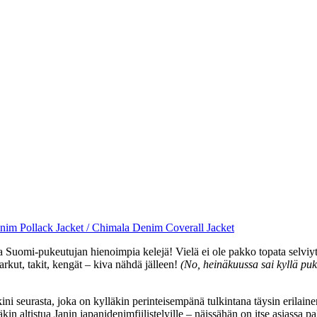
Suomi-pukeutujan hienoimpia kelejä! Vielä ei ole pakko topata selviyt
kut, takit, kengät – kiva nähdä jälleen!
(No, heinäkuussa sai kyllä puk
ini seurasta, joka on kylläkin perinteisempänä tulkintana täysin erilai
in altistua Janin japanidenimfiilistelyille – näissähän on itse asiassa p