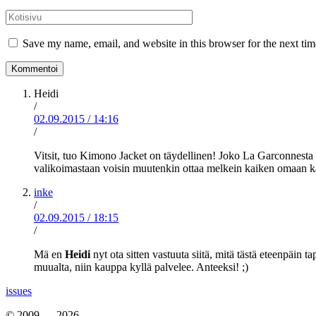
*
Kotisivu
Save my name, email, and website in this browser for the next ti
Heidi
/
02.09.2015
/
14:16
/
Vitsit, tuo Kimono Jacket on täydellinen! Joko La Garconnesta vo
valikoimastaan voisin muutenkin ottaa melkein kaiken omaan k
inke
/
02.09.2015
/
18:15
/
Mä en
Heidi
nyt ota sitten vastuuta siitä, mitä tästä eteenpäin
muualta, niin kauppa kyllä palvelee. Anteeksi! ;)
issues
© 2009 — 2026