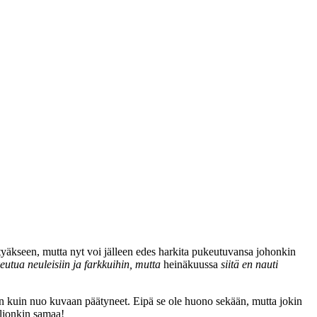
yäkseen, mutta nyt voi jälleen edes harkita pukeutuvansa johonkin
eutua neuleisiin ja farkkuihin, mutta
heinäkuussa
siitä en nauti
nen kuin nuo kuvaan päätyneet. Eipä se ole huono sekään, mutta jokin
aljonkin samaa!