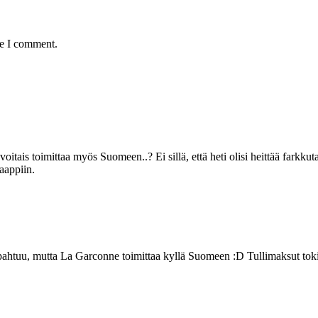
me I comment.
itais toimittaa myös Suomeen..? Ei sillä, että heti olisi heittää farkku
aappiin.
 tapahtuu, mutta La Garconne toimittaa kyllä Suomeen :D Tullimaksut toki