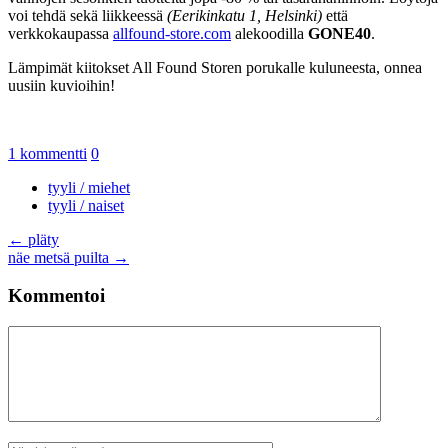
voi tehdä sekä liikkeessä
(Eerikinkatu 1, Helsinki)
että
verkkokaupassa
allfound-store.com
alekoodilla
GONE40
.
Lämpimät kiitokset All Found Storen porukalle kuluneesta, onnea
uusiin kuvioihin!
1 kommentti
0
tyyli / miehet
tyyli / naiset
Artikkelien
←
pläty
näe metsä puilta
→
selaus
Kommentoi
Kommentti