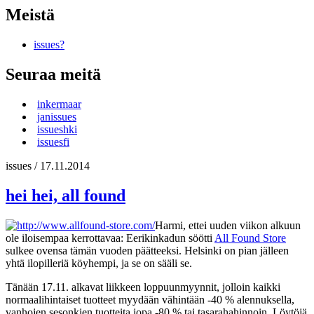
Meistä
issues?
Seuraa meitä
inkermaar
janissues
issueshki
issuesfi
issues
/
17.11.2014
hei hei, all found
Harmi, ettei uuden viikon alkuun
ole iloisempaa kerrottavaa: Eerikinkadun söötti
All Found Store
sulkee ovensa tämän vuoden päätteeksi. Helsinki on pian jälleen
yhtä ilopilleriä köyhempi, ja se on sääli se.
Tänään 17.11. alkavat liikkeen loppuunmyynnit, jolloin kaikki
normaalihintaiset tuotteet myydään vähintään -40 % alennuksella,
vanhojen sesonkien tuotteita jopa -80 % tai tasarahahinnoin. Löytöjä