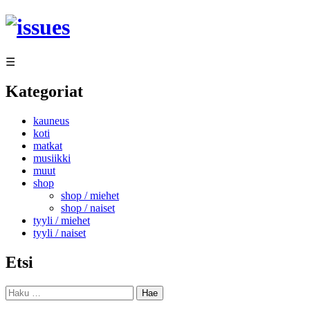
Siirry
sisältöön
☰
Kategoriat
kauneus
koti
matkat
musiikki
muut
shop
shop / miehet
shop / naiset
tyyli / miehet
tyyli / naiset
Etsi
Haku: