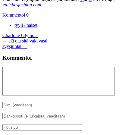
matchesfashion.com
Kommentoi
0
tyyli / naiset
Charlotte Olympia
Artikkelien
←
älä ota sitä vakavasti
syysjuhlat
→
selaus
Kommentoi
Kommentti
Nimi
*
Sähköposti
*
Kotisivu