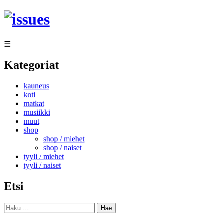
Siirry
sisältöön
☰
Kategoriat
kauneus
koti
matkat
musiikki
muut
shop
shop / miehet
shop / naiset
tyyli / miehet
tyyli / naiset
Etsi
Haku: