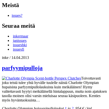
Meistä
issues?
Seuraa meitä
inkermaar
janissues
issueshki
issuesfi
inke
/
14.04.2013
parfyymipulloja
Toivottavasti
joku teistä tulee yhtä hyvälle tuulelle näistä Charlotte Olympian
hupaisista parfyymipullolaukuista kuin meikäläinen! Hymy
valitettavasti hyytyi meikäläisellä hintalappuun, mutta noin ajatuksen
tasolla moinen olisi varsin mieluisaa seuraa käsipuoleen. Kenties
myös hyväntuoksuista…
Charlotte Olympian hajuvesipullolaukut
1
ja
2
, 954 € / kpl,