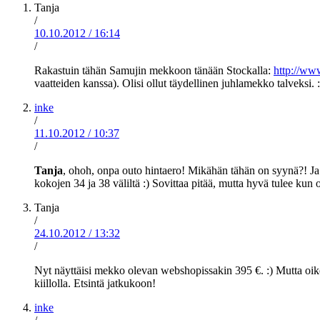
Tanja
/
10.10.2012
/
16:14
/
Rakastuin tähän Samujin mekkoon tänään Stockalla:
http://ww
vaatteiden kanssa). Olisi ollut täydellinen juhlamekko talveksi
inke
/
11.10.2012
/
10:37
/
Tanja
, ohoh, onpa outo hintaero! Mikähän tähän on syynä?! Ja 
kokojen 34 ja 38 väliltä :) Sovittaa pitää, mutta hyvä tulee ku
Tanja
/
24.10.2012
/
13:32
/
Nyt näyttäisi mekko olevan webshopissakin 395 €. :) Mutta oike
kiillolla. Etsintä jatkukoon!
inke