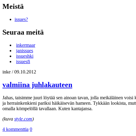
Meistä
issues?
Seuraa meitä
inkermaar
janissues
issueshki
issuesfi
inke
/
09.10.2012
valmiina juhlakauteen
Jahas, taisimme juuri löytää sen ainoan tavan, jolla meikäläinen voisi 
ja herrainkenkieni pariksi häikäisevän hameen. Tykkään lookista, mutt
omalla kömpelöllä tavallaan. Kuten kantajansa.
(kuva
style.com
)
4 kommenttia
0