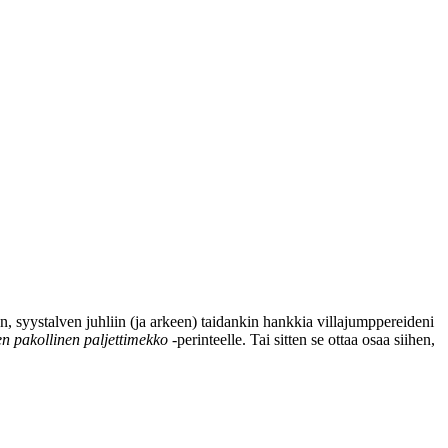
en, syystalven juhliin (ja arkeen) taidankin hankkia villajumppereideni
n pakollinen paljettimekko
-perinteelle. Tai sitten se ottaa osaa siihen,