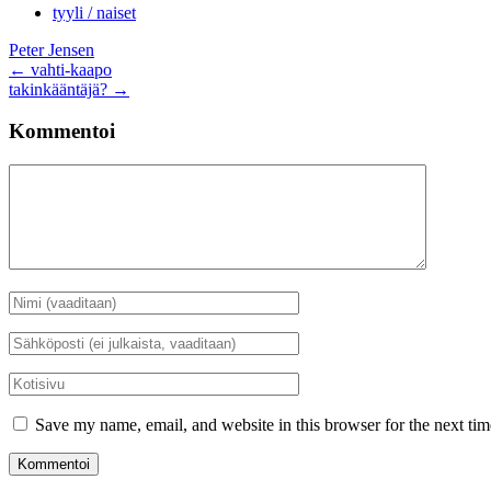
tyyli / naiset
Peter Jensen
Artikkelien
←
vahti-kaapo
takinkääntäjä?
→
selaus
Kommentoi
Kommentti
Nimi
*
Sähköposti
*
Kotisivu
Save my name, email, and website in this browser for the next ti