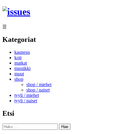
Siirry
sisältöön
☰
Kategoriat
kauneus
koti
matkat
musiikki
muut
shop
shop / miehet
shop / naiset
tyyli / miehet
tyyli / naiset
Etsi
Haku: