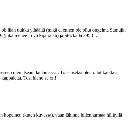
oli liian tiukka ylhäältä (mikä ei ennen ole ollut ongelma Samujin
 € (joka menee jo yli kipurajan) ja Stockalla 395 €…
een olen itseäni laittamassa.. Toistaiseksi olen ollut kaikkea
 kappaletta. Tosi hieno se on!
n hopeinen (kuten kuvassa), vaan lähinnä hiilenharmaa hillityllä