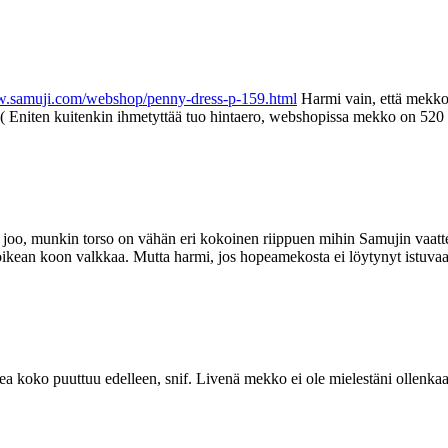
w.samuji.com/webshop/penny-dress-p-159.html
Harmi vain, että mekko 
. :( Eniten kuitenkin ihmetyttää tuo hintaero, webshopissa mekko on 520
joo, munkin torso on vähän eri kokoinen riippuen mihin Samujin vaattees
n oikean koon valkkaa. Mutta harmi, jos hopeamekosta ei löytynyt istuvaa
a koko puuttuu edelleen, snif. Livenä mekko ei ole mielestäni ollenkaa