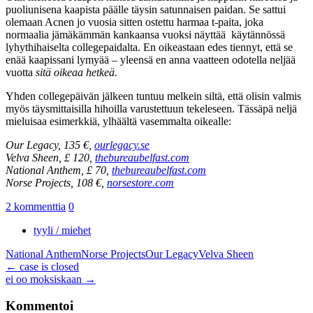
puoliunisena kaapista päälle täysin satunnaisen paidan. Se sattui
olemaan Acnen jo vuosia sitten ostettu harmaa t-paita, joka
normaalia jämäkämmän kankaansa vuoksi näyttää käytännössä
lyhythihaiselta collegepaidalta. En oikeastaan edes tiennyt, että se
enää kaapissani lymyää – yleensä en anna vaatteen odotella neljää
vuotta
sitä oikeaa hetkeä.
Yhden collegepäivän jälkeen tuntuu melkein siltä, että olisin valmis
myös täysmittaisilla hihoilla varustettuun tekeleseen. Tässäpä neljä
mieluisaa esimerkkiä, ylhäältä vasemmalta oikealle:
Our Legacy, 135 €,
ourlegacy.se
Velva Sheen, £ 120,
thebureaubelfast.com
National Anthem, £ 70,
thebureaubelfast.com
Norse Projects, 108 €,
norsestore.com
2 kommenttia
0
tyyli / miehet
National Anthem
Norse Projects
Our Legacy
Velva Sheen
Artikkelien
←
case is closed
ei oo moksiskaan
→
selaus
Kommentoi