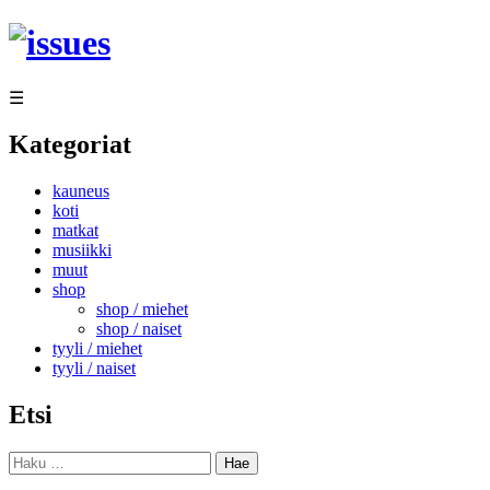
Siirry
sisältöön
☰
Kategoriat
kauneus
koti
matkat
musiikki
muut
shop
shop / miehet
shop / naiset
tyyli / miehet
tyyli / naiset
Etsi
Haku: