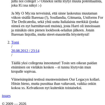
juttu noi colleget :-/ Onneksi sieltä löytyi muuta potentiaalista,
joka IG:ssa näkyi :-)
Ja My O My:sta terveisinä, että sinne laskeutuu muutaman
viikon sisällä Barenaa (!), Soullandia, Gitmania, Uniforms For
The Dedicatedia, sekä yhtä uutta Italialaista merkkiä (jonka
nimeä en nyt harmittavasti muista), josta Harri oli innoissaan
ja minäkin olen pienen lookbook-selailun jälkeen. Jotain
Barenan linjoilla, mutta street-mausteilla höystettynä!
Tomi
/
20.08.2012
/
23:14
/
Täällä yksi collegesta innostunut! Tosin sen oikean paidan
etsiminen on vieläkin kesken – ei tunnu löytyvän mun
kropalle sopivaa.
Viimeisimpänä testissä musteensininen Our Legacyn kollari.
Hitsin hieno, mutta pussittaa ihan valtavasti, vaikka onkin
kokoa xs. Kelvatkoon nyt kuitenkin toistaiseksi.
issues
© 2009 — 2026