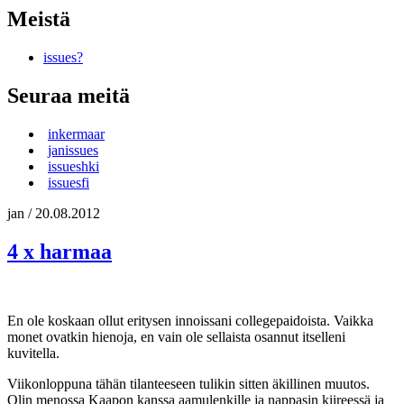
Meistä
issues?
Seuraa meitä
inkermaar
janissues
issueshki
issuesfi
jan
/
20.08.2012
4 x harmaa
En ole koskaan ollut eritysen innoissani collegepaidoista. Vaikka
monet ovatkin hienoja, en vain ole sellaista osannut itselleni
kuvitella.
Viikonloppuna tähän tilanteeseen tulikin sitten äkillinen muutos.
Olin menossa Kaapon kanssa aamulenkille ja nappasin kiireessä ja