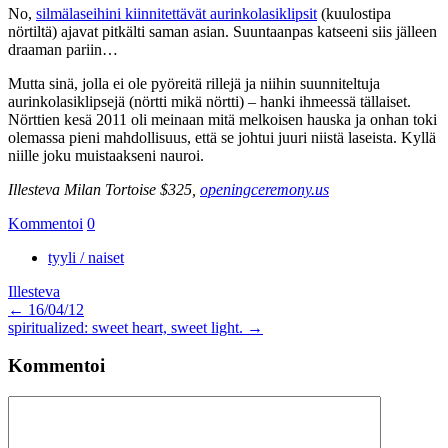
No,
silmälaseihini kiinnitettävät aurinkolasiklipsit
(kuulostipa
nörtiltä) ajavat pitkälti saman asian. Suuntaanpas katseeni siis jälleen
draaman pariin…
Mutta sinä, jolla ei ole pyöreitä rillejä ja niihin suunniteltuja
aurinkolasiklipsejä (nörtti mikä nörtti) – hanki ihmeessä tällaiset.
Nörttien kesä 2011 oli meinaan mitä melkoisen hauska ja onhan toki
olemassa pieni mahdollisuus, että se johtui juuri niistä laseista. Kyllä
niille joku muistaakseni nauroi.
Illesteva Milan Tortoise $325,
openingceremony.us
Kommentoi
0
tyyli / naiset
Illesteva
Artikkelien
←
16/04/12
spiritualized: sweet heart, sweet light.
→
selaus
Kommentoi
Kommentti