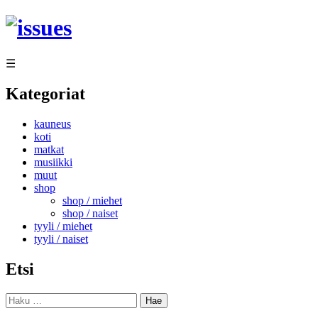
Siirry
sisältöön
☰
Kategoriat
kauneus
koti
matkat
musiikki
muut
shop
shop / miehet
shop / naiset
tyyli / miehet
tyyli / naiset
Etsi
Haku: