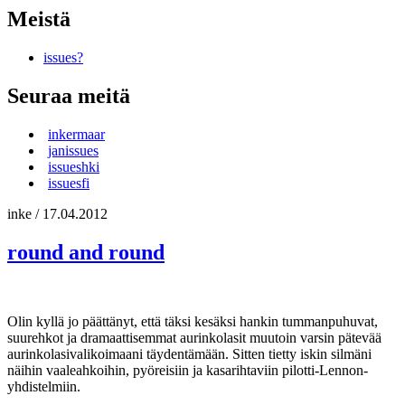
Meistä
issues?
Seuraa meitä
inkermaar
janissues
issueshki
issuesfi
inke
/
17.04.2012
round and round
Olin kyllä jo päättänyt, että täksi kesäksi hankin tummanpuhuvat,
suurehkot ja dramaattisemmat aurinkolasit muutoin varsin pätevää
aurinkolasivalikoimaani täydentämään. Sitten tietty iskin silmäni
näihin vaaleahkoihin, pyöreisiin ja kasarihtaviin pilotti-Lennon-
yhdistelmiin.