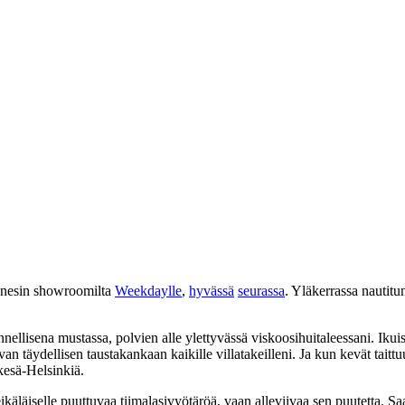
nesin showroomilta
Weekdaylle
,
hyvässä
seurassa
. Yläkerrassa nautitu
onnellisena mustassa, polvien alle ylettyvässä viskoosihuitaleessani. Iku
an täydellisen taustakankaan kaikille villatakeilleni. Ja kun kevät tai
kesä-Helsinkiä.
meikäläiselle puuttuvaa tiimalasivyötäröä, vaan alleviivaa sen puutetta. 