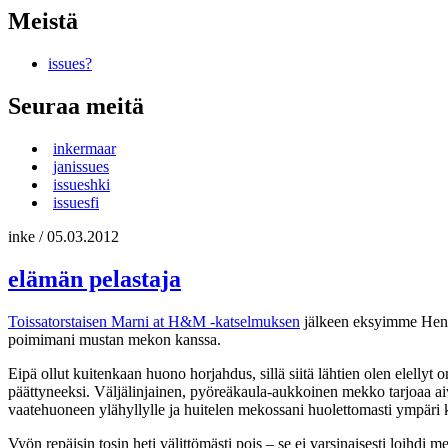
Meistä
issues?
Seuraa meitä
inkermaar
janissues
issueshki
issuesfi
inke
/
05.03.2012
elämän pelastaja
Toissatorstaisen Marni at H&M -katselmuksen
jälkeen eksyimme Hen
poimimani mustan mekon kanssa.
Eipä ollut kuitenkaan huono horjahdus, sillä siitä lähtien olen elellyt 
päättyneeksi. Väljälinjainen, pyöreäkaula-aukkoinen mekko tarjoaa aiv
vaatehuoneen ylähyllylle ja huitelen mekossani huolettomasti ympäri 
Vyön repäisin tosin heti välittömästi pois – se ei varsinaisesti loihdi 