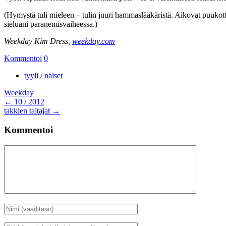
(Hymystä tuli mieleen – tulin juuri hammaslääkäristä. Aikovat puuk
sieluani paranemisvaiheessa.)
Weekday Kim Dress,
weekday.com
Kommentoi
0
tyyli / naiset
Weekday
Artikkelien
←
10 / 2012
takkien taitajat
→
selaus
Kommentoi
Kommentti
Nimi
*