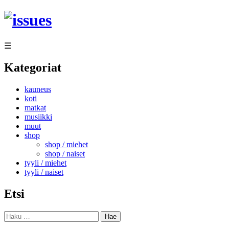
Siirry
sisältöön
☰
Kategoriat
kauneus
koti
matkat
musiikki
muut
shop
shop / miehet
shop / naiset
tyyli / miehet
tyyli / naiset
Etsi
Haku: