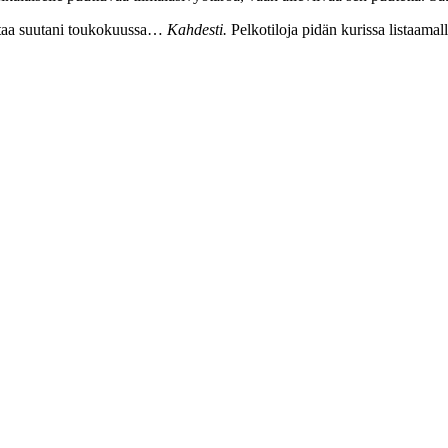
ottaa suutani toukokuussa…
Kahdesti.
Pelkotiloja pidän kurissa listaamalla