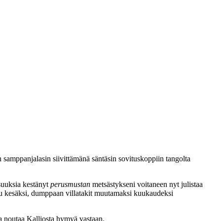
n samppanjalasin siivittämänä säntäsin sovituskoppiin tangolta
isuuksia kestänyt
perusmustan
metsästykseni voitaneen nyt julistaa
ttuu kesäksi, dumppaan villatakit muutamaksi kuukaudeksi
Saa noutaa Kalliosta hymyä vastaan.