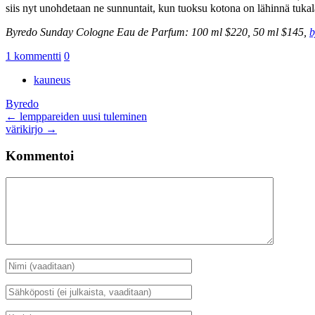
siis nyt unohdetaan ne sunnuntait, kun tuoksu kotona on lähinnä tuk
Byredo Sunday Cologne Eau de Parfum: 100 ml $220, 50 ml $145,
b
1 kommentti
0
kauneus
Byredo
Artikkelien
←
lemppareiden uusi tuleminen
värikirjo
→
selaus
Kommentoi
Kommentti
Nimi
*
Sähköposti
*