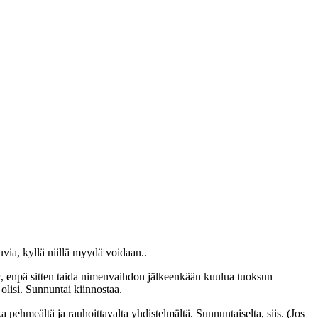
uvia, kyllä niillä myydä voidaan..
n
, enpä sitten taida nimenvaihdon jälkeenkään kuulua tuoksun
olisi. Sunnuntai kiinnostaa.
 pehmeältä ja rauhoittavalta yhdistelmältä. Sunnuntaiselta, siis. (Jos