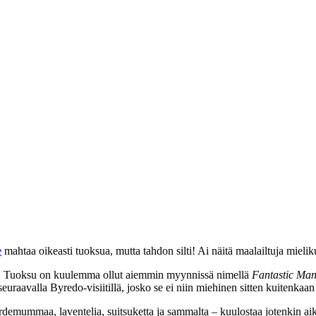
e
mahtaa oikeasti tuoksua, mutta tahdon silti! Ai näitä maalailtuja mielik
. Tuoksu on kuulemma ollut aiemmin myynnissä nimellä
Fantastic Ma
uraavalla Byredo-visiitillä, josko se ei niin miehinen sitten kuitenkaan 
rdemummaa, laventelia, suitsuketta ja sammalta – kuulostaa jotenkin aika