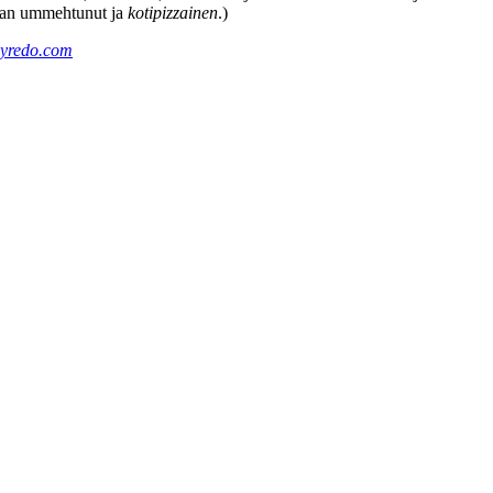
alan ummehtunut ja
kotipizzainen
.)
yredo.com