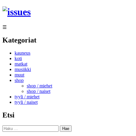
Siirry
sisältöön
☰
Kategoriat
kauneus
koti
matkat
musiikki
muut
shop
shop / miehet
shop / naiset
tyyli / miehet
tyyli / naiset
Etsi
Haku: