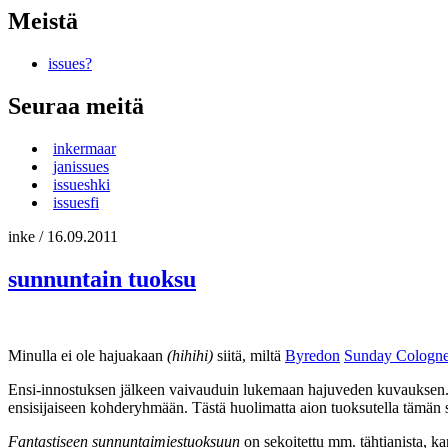
Meistä
issues?
Seuraa meitä
inkermaar
janissues
issueshki
issuesfi
inke
/
16.09.2011
sunnuntain tuoksu
Minulla ei ole hajuakaan
(hihihi)
siitä, miltä
Byredon
Sunday Cologn
Ensi-innostuksen jälkeen vaivauduin lukemaan hajuveden kuvauksen
ensisijaiseen kohderyhmään. Tästä huolimatta aion tuoksutella tämän se
Fantastiseen sunnuntaimiestuoksuun
on sekoitettu mm. tähtianista, ka