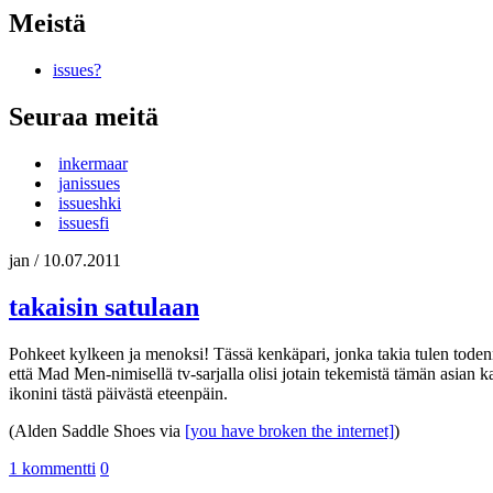
Meistä
issues?
Seuraa meitä
inkermaar
janissues
issueshki
issuesfi
jan
/
10.07.2011
takaisin satulaan
Pohkeet kylkeen ja menoksi! Tässä kenkäpari, jonka takia tulen tode
että Mad Men-nimisellä tv-sarjalla olisi jotain tekemistä tämän asian
ikonini tästä päivästä eteenpäin.
(Alden Saddle Shoes via
[you have broken the internet]
)
1 kommentti
0