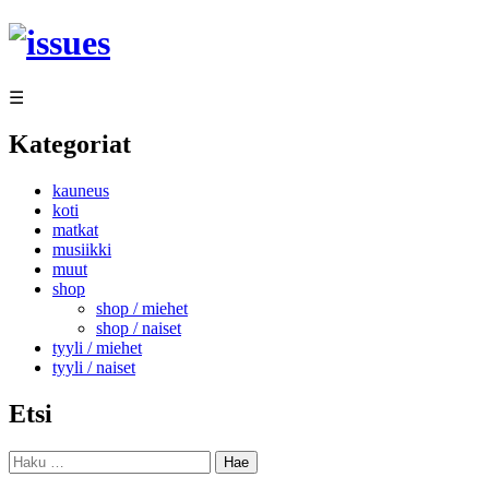
Siirry
sisältöön
☰
Kategoriat
kauneus
koti
matkat
musiikki
muut
shop
shop / miehet
shop / naiset
tyyli / miehet
tyyli / naiset
Etsi
Haku: