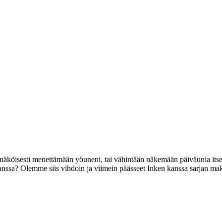
nnäköisesti menettämään yöuneni, tai vähintään näkemään päiväunia itse
 kanssa? Olemme siis vihdoin ja viimein päässeet Inken kanssa sarjan mak