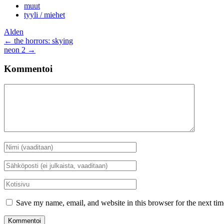
muut
tyyli / miehet
Alden
Artikkelien
←
the horrors: skying
neon 2
→
selaus
Kommentoi
Kommentti
Nimi
*
Sähköposti
*
Kotisivu
Save my name, email, and website in this browser for the next ti