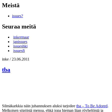
Meistä
issues?
Seuraa meitä
inkermaar
janissues
issueshki
issuesfi
inke
/
23.06.2011
tba
Silmäkarkkia näin juhannuksen aluksi tarjoilee
tba – To Be Adored
.
Melkoisen söpöistä menoa, ehkä jopa hieman liian röyhelöistä ja