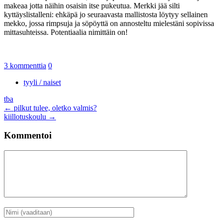
makeaa jotta näihin osaisin itse pukeutua. Merkki jää silti
kyttäyslistalleni: ehkäpä jo seuraavasta mallistosta löytyy sellainen
mekko, jossa rimpsuja ja söpöyttä on annosteltu mielestäni sopivissa
mittasuhteissa. Potentiaalia nimittäin on!
3 kommenttia
0
tyyli / naiset
tba
Artikkelien
←
pilkut tulee, oletko valmis?
kiillotuskoulu
→
selaus
Kommentoi
Kommentti
Nimi
*