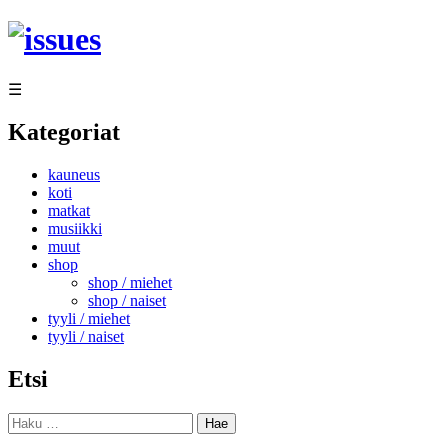
Siirry
sisältöön
☰
Kategoriat
kauneus
koti
matkat
musiikki
muut
shop
shop / miehet
shop / naiset
tyyli / miehet
tyyli / naiset
Etsi
Haku: