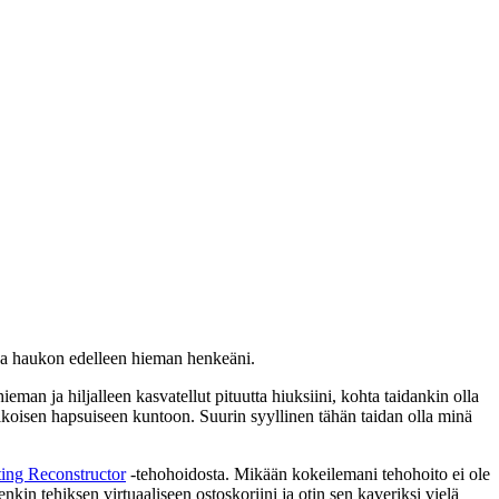
ui ja haukon edelleen hieman henkeäni.
man ja hiljalleen kasvatellut pituutta hiuksiini, kohta taidankin olla
 melkoisen hapsuiseen kuntoon. Suurin syyllinen tähän taidan olla minä
ing Reconstructor
-tehohoidosta. Mikään kokeilemani tehohoito ei ole
nkin tehiksen virtuaaliseen ostoskoriini ja otin sen kaveriksi vielä