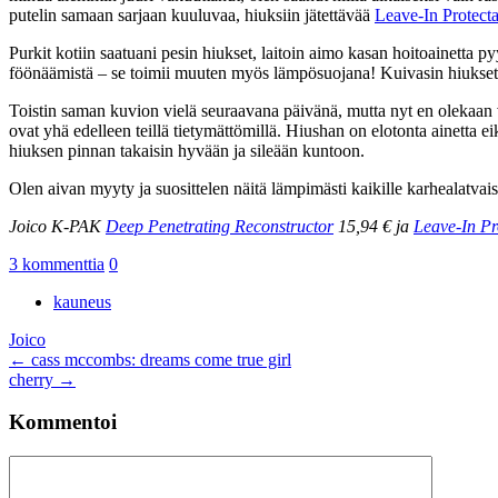
putelin samaan sarjaan kuuluvaa, hiuksiin jätettävää
Leave-In Protecta
Purkit kotiin saatuani pesin hiukset, laitoin aimo kasan hoitoainetta p
föönäämistä – se toimii muuten myös lämpösuojana! Kuivasin hiukset ja
Toistin saman kuvion vielä seuraavana päivänä, mutta nyt en olekaan vi
ovat yhä edelleen teillä tietymättömillä. Hiushan on elotonta ainetta ei
hiuksen pinnan takaisin hyvään ja sileään kuntoon.
Olen aivan myyty ja suosittelen näitä lämpimästi kaikille karhealatvaisi
Joico K-PAK
Deep Penetrating Reconstructor
15,94 € ja
Leave-In Pr
3 kommenttia
0
kauneus
Joico
Artikkelien
←
cass mccombs: dreams come true girl
cherry
→
selaus
Kommentoi
Kommentti