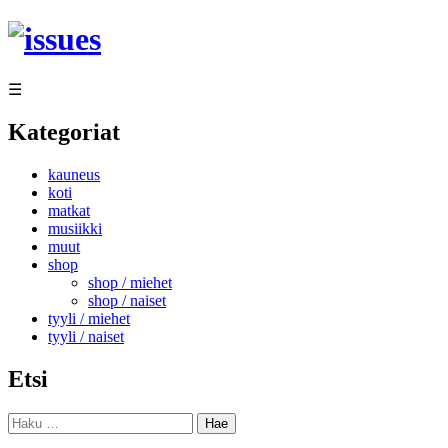
Siirry
sisältöön
☰
Kategoriat
kauneus
koti
matkat
musiikki
muut
shop
shop / miehet
shop / naiset
tyyli / miehet
tyyli / naiset
Etsi
Haku: