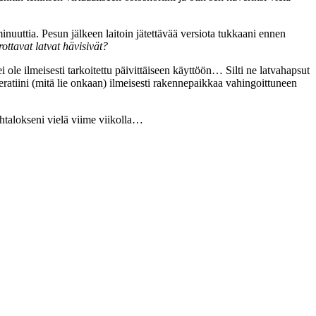
minuuttia. Pesun jälkeen laitoin jätettävää versiota tukkaani ennen
rottavat latvat hävisivät?
ole ilmeisesti tarkoitettu päivittäiseen käyttöön… Silti ne latvahapsut
eratiini (mitä lie onkaan) ilmeisesti rakennepaikkaa vahingoittuneen
kohtalokseni vielä viime viikolla…