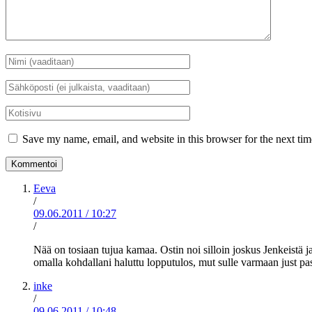
Nimi
*
Sähköposti
*
Kotisivu
Save my name, email, and website in this browser for the next ti
Eeva
/
09.06.2011
/
10:27
/
Nää on tosiaan tujua kamaa. Ostin noi silloin joskus Jenkeistä ja
omalla kohdallani haluttu lopputulos, mut sulle varmaan just pass
inke
/
09.06.2011
/
10:48