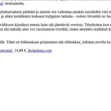
nt
-hoitoainetta.
yyhekuivattuun päähäni ja annoin sen vaikuttaa ainakin suositellut viisi 
 sitten keräilinkin leukaani kylppärin lattialta –
minne hiivattiin ne ha
ikkoon käyttänyt muuta kuin sitä jätettävää versiota. Tehohoitoa kun ei 
kä sitä mikään aine voi varsinaisesti
elvyttää
, mutta aineiden sisältämä k
lle. Ehkä en leikkaakaan perjantaina sitä siilitukkaa, jollaista arvelin 
otectant
, 14,88 €,
feelunique.com