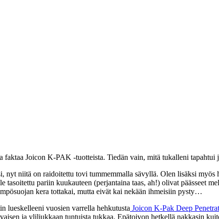
rtoa faktaa Joicon K-PAK -tuotteista. Tiedän vain, mitä tukalleni tapaht
 nyt niitä on raidoitettu tovi tummemmalla sävyllä. Olen lisäksi myös hie
 ole tasoitettu pariin kuukauteen (perjantaina taas, ah!) olivat päässeet
 Lämpösuojan kera tottakai, mutta eivät kai nekään ihmeisiin pysty…
in lueskelleeni vuosien varrella hehkutusta
Joicon K-Pak Deep Penetrat
vaisen ja yliliukkaan tuntuista tukkaa. Epätoivon hetkellä nakkasin kuite