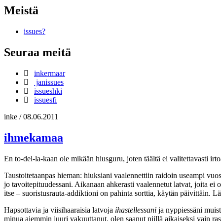
Meistä
issues?
Seuraa meitä
inkermaar
janissues
issueshki
issuesfi
inke
/
08.06.2011
ihmekamaa
En to-del-la-kaan ole mikään hiusguru, joten täältä ei valitettavasti i
Taustoitetaanpas hieman: hiuksiani vaalennettiin raidoin useampi vuosi,
jo tavoitepituudessani. Aikanaan ahkerasti vaalennetut latvat, joita ei
itse – suoristusrauta-addiktioni on pahinta sorttia, käytän päivittäin.
Hapsottavia ja viisihaaraisia latvoja
ihastellessani
ja nyppiessäni muist
minua aiemmin juuri vakuuttanut, olen saanut niillä aikaiseksi vain ras