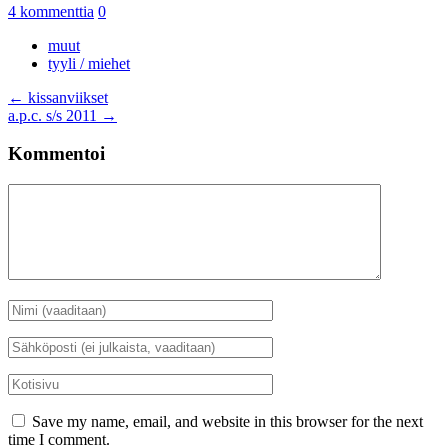
4 kommenttia
0
muut
tyyli / miehet
Artikkelien
←
kissanviikset
a.p.c. s/s 2011
→
selaus
Kommentoi
Kommentti
Nimi
*
Sähköposti
*
Kotisivu
Save my name, email, and website in this browser for the next
time I comment.