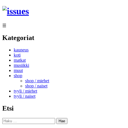
Siirry
sisältöön
☰
Kategoriat
kauneus
koti
matkat
musiikki
muut
shop
shop / miehet
shop / naiset
tyyli / miehet
tyyli / naiset
Etsi
Haku: