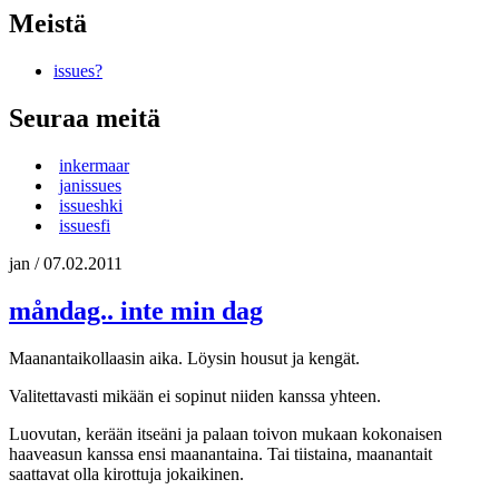
Meistä
issues?
Seuraa meitä
inkermaar
janissues
issueshki
issuesfi
jan
/
07.02.2011
måndag.. inte min dag
Maanantaikollaasin aika. Löysin housut ja kengät.
Valitettavasti mikään ei sopinut niiden kanssa yhteen.
Luovutan, kerään itseäni ja palaan toivon mukaan kokonaisen
haaveasun kanssa ensi maanantaina. Tai tiistaina, maanantait
saattavat olla kirottuja jokaikinen.