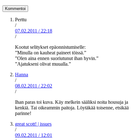
Perttu
/
07.02.2011
/
22:18
/
Kootut selitykset epäonnistumiselle:
”Minulla on kauheat paineet töissä.”
”Olen aina ennen suoriutunut ihan hyvin.”
”Ajatukseni olivat muualla.”
Hanna
/
08.02.2011
/
22:02
/
Ihan paras toi kuva. Käy melkein sääliksi noita housuja ja
kenkiä. Tai oikeammin paitoja. Löytäkää toisenne, etsikää
parinne!
great scott! | issues
/
09.02.2011
/
12:01