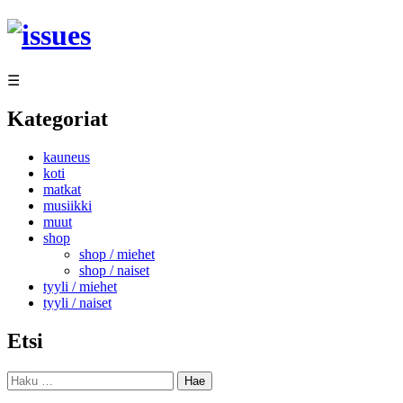
Siirry
sisältöön
☰
Kategoriat
kauneus
koti
matkat
musiikki
muut
shop
shop / miehet
shop / naiset
tyyli / miehet
tyyli / naiset
Etsi
Haku: