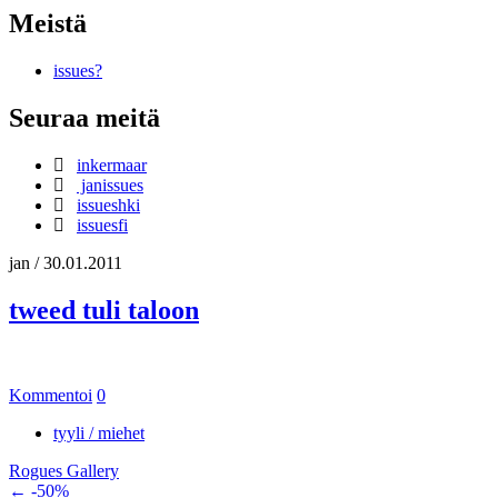
Meistä
issues?
Seuraa meitä
inkermaar
janissues
issueshki
issuesfi
jan
/
30.01.2011
tweed tuli taloon
Kommentoi
0
tyyli / miehet
Rogues Gallery
Artikkelien
←
-50%