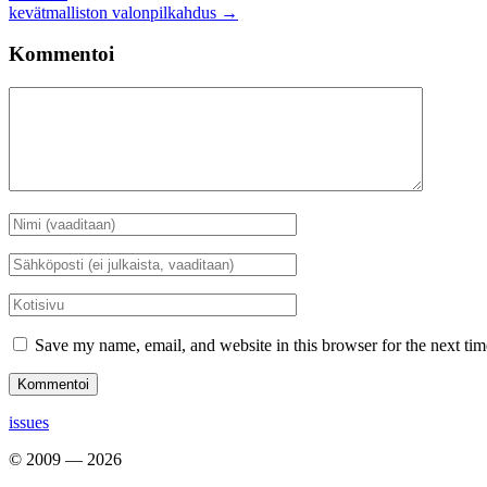
kevätmalliston valonpilkahdus
→
selaus
Kommentoi
Kommentti
Nimi
*
Sähköposti
*
Kotisivu
Save my name, email, and website in this browser for the next ti
issues
© 2009 — 2026