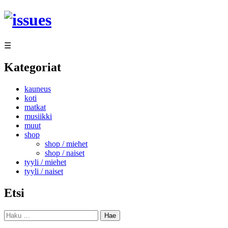
Siirry
sisältöön
☰
Kategoriat
kauneus
koti
matkat
musiikki
muut
shop
shop / miehet
shop / naiset
tyyli / miehet
tyyli / naiset
Etsi
Haku: