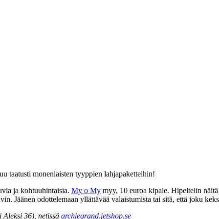
u taatusti monenlaisten tyyppien lahjapaketteihin!
uvia ja kohtuuhintaisia.
My o My
myy, 10 euroa kipale. Hipeltelin näitä
in. Jäänen odottelemaan yllättävää valaistumista tai sitä, että joku keks
i Aleksi 36), netissä
archiegrand.jetshop.se