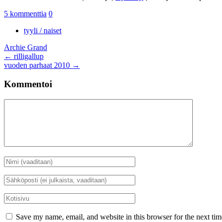
5 kommenttia
0
tyyli / naiset
Archie Grand
Artikkelien
←
rilligallup
vuoden parhaat 2010
→
selaus
Kommentoi
Kommentti
Nimi
*
Sähköposti
*
Kotisivu
Save my name, email, and website in this browser for the next ti