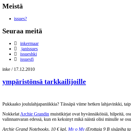
Meistä
issues?
Seuraa meitä
inkermaar
janissues
issueshki
issuesfi
inke
/
17.12.2010
ympäristönsä tarkkailijoille
Pukkaako joululahjapaniikkia? Tässäpä viime hetken lahjavinkki, taipu
Nokkelat
Archie Grandin
muistikirjat ovat hyvännäköisiä, hilpeitä, os
valinnanvaran edessä, kun en keksinyt mikä näistä olisi minulle se osuv
Archie Grand Notebooks, 10 € kpl,
My o My
(Erottaja 9 B sisäpiha ta