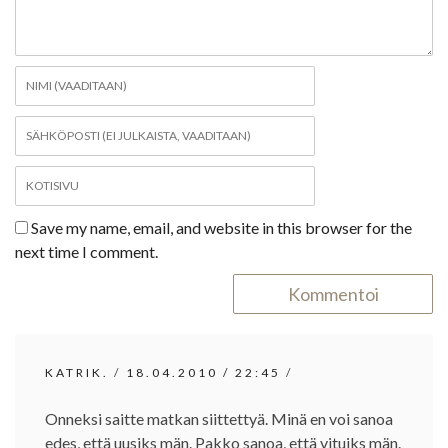
E
N
S
Nimi
E
*
L
Sähköposti
A
*
U
S
Kotisivu
Save my name, email, and website in this browser for the
next time I comment.
KATRIK.
/
18.04.2010
/
22:45
/
Onneksi saitte matkan siittettyä. Minä en voi sanoa
edes, että uusiks män. Pakko sanoa, että vituiks män.