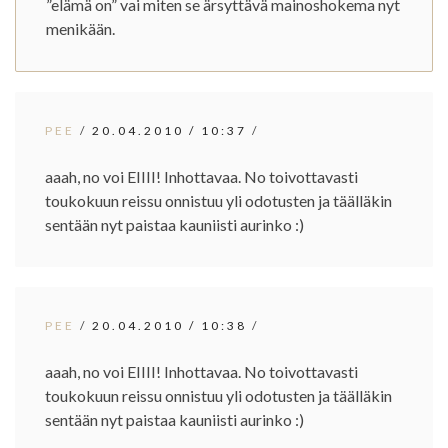
”elämä on” vai miten se ärsyttävä mainoshokema nyt
menikään.
PEE
/
20.04.2010
/
10:37
/
aaah, no voi EIIII! Inhottavaa. No toivottavasti
toukokuun reissu onnistuu yli odotusten ja täälläkin
sentään nyt paistaa kauniisti aurinko :)
PEE
/
20.04.2010
/
10:38
/
aaah, no voi EIIII! Inhottavaa. No toivottavasti
toukokuun reissu onnistuu yli odotusten ja täälläkin
sentään nyt paistaa kauniisti aurinko :)