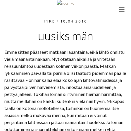
Siirry
☰
sisältöön
INKE
/
18.04.2010
uusiks män
Emme sitten päässeet matkaan lauantaina, eikä lähtö onnistu
vielä maanantainakaan. Nyt otetaan aikalisä ja yritetään
reissuunlähtöä uudestaan kolmen viikon päästä. Matkan
lykkääminen päivällä tai parilla olisi taatusti pidemmän päälle
rasittavaa – on hankalaa elää koko ajan lähtövalmiudessa ja
päivystää pilven hälvenemistä, innostua aina uudelleen ja
pettyä jälleen. Tokihan loman siirtyminen hieman harmittaa,
mutta meillähän on kaikki kuitenkin vielä niin hyvin. Mikäpäs
täällä on kotona möllötellessä, töihinkin on huomenna itse
asiassa melko mukavaa mennä, kun mitään ei voinut
perjantaina lähtiessään jättää maanantain huoleksi. Ja loman
odottaminen ja suunnitteluhan on toisinaan melkein yhtä