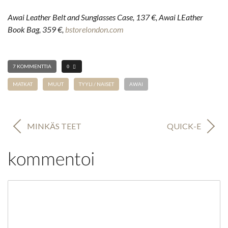
Awai Leather Belt and Sunglasses Case, 137 €, Awai LEather
Book Bag, 359 €,
bstorelondon.com
7 KOMMENTTIA
0
MATKAT
MUUT
TYYLI / NAISET
AWAI
A
MINKÄS TEET
QUICK-E
R
T
kommentoi
I
K
K
Kommentti
E
L
I