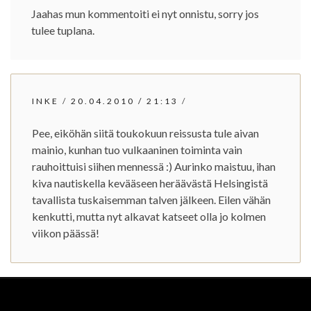
Jaahas mun kommentoiti ei nyt onnistu, sorry jos
tulee tuplana.
INKE
/
20.04.2010
/
21:13
/
Pee, eiköhän siitä toukokuun reissusta tule aivan
mainio, kunhan tuo vulkaaninen toiminta vain
rauhoittuisi siihen mennessä :) Aurinko maistuu, ihan
kiva nautiskella kevääseen heräävästä Helsingistä
tavallista tuskaisemman talven jälkeen. Eilen vähän
kenkutti, mutta nyt alkavat katseet olla jo kolmen
viikon päässä!