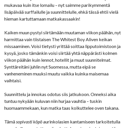
mukavaa kuin itse lomailu – nyt saimme parikymmentä
lisäpäivää surffailulle ja suunnittelulle, ehkä tässä ehtii vielä
hieman kartuttamaan matkakassaakin!
Kaiken muun pystyi siirtämään muutaman viikon päähän, nyt
harmittaa vain tiistaisen The Whitest Boy Aliven keikan
missaaminen. Voisi tietysti yrittää soittaa lipputoimistoon ja
kysyä, josko tämänkin voisi siirtää yhtä näppärästi kolmen
viikon päähän kuin lennot, hotellit ja muut suunnitelmat.
Synttäreitäni juhlin nyt Suomessa, mutta eipä se
vanheneminen muuksi muutu vaikka kuinka maisemaa
vaihtaisi.
Suunnittelu ja innokas odotus siis jatkukoon. Onneksi aika
tuntuu nykyään kuluvan niin hurjaa vauhtia – tuskin
huomaammekaan, kun matka taas kolkuttelee oven takana.
Tämä
sopivasti köpö
aurinkolasien kantamiseen tarkoitetulla