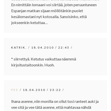
En nimittäin lomaani voi siirtää, joten peruuntuneen
Espanjan matkan sijaan möllötänkin puolet
kesälomastani nyt kotosalla. Sanoisinko, että
jokseenkin ketuttaa…
KATRIK.
/
18.04.2010
/
22:45
/
* siirrettyä. Ketutus vaikuttaa näemmä
kirjoitustaitoonkin. Huoh.
PEE
/
18.04.2010
/
23:22
/
Ihana asenne, niin monilla on ollut tosi ranteet auki ja
vee sitä ja vee tätä asenne, että mahtavaa nähdä