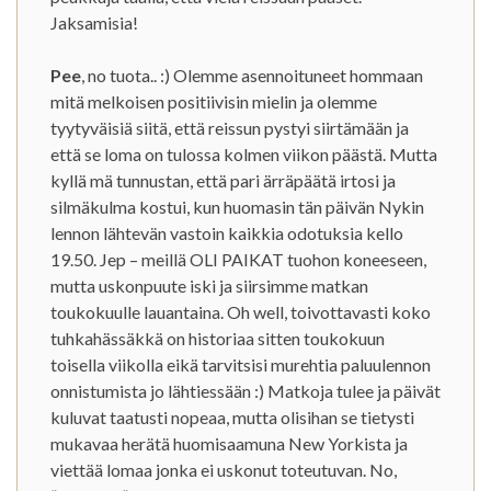
Jaksamisia!
Pee
, no tuota.. :) Olemme asennoituneet hommaan
mitä melkoisen positiivisin mielin ja olemme
tyytyväisiä siitä, että reissun pystyi siirtämään ja
että se loma on tulossa kolmen viikon päästä. Mutta
kyllä mä tunnustan, että pari ärräpäätä irtosi ja
silmäkulma kostui, kun huomasin tän päivän Nykin
lennon lähtevän vastoin kaikkia odotuksia kello
19.50. Jep – meillä OLI PAIKAT tuohon koneeseen,
mutta uskonpuute iski ja siirsimme matkan
toukokuulle lauantaina. Oh well, toivottavasti koko
tuhkahässäkkä on historiaa sitten toukokuun
toisella viikolla eikä tarvitsisi murehtia paluulennon
onnistumista jo lähtiessään :) Matkoja tulee ja päivät
kuluvat taatusti nopeaa, mutta olisihan se tietysti
mukavaa herätä huomisaamuna New Yorkista ja
viettää lomaa jonka ei uskonut toteutuvan. No,