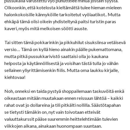
pussukalla varustettu vyö puhuttelee minua jostain syystä.
Olkoonkin, että kotelosta kieltämättä tulee hieman mieleen
halonkokoisille kännyköille tarkoitetut vyölaatikot.. Mutta
ehkäpä tämä olisi oikein yhdisteltynä paitsi turistin paras
kaveri, myös mitä melkoisen söötti asuste.
Tai sitten tämä pokkarinkin ja pikkuhilut sisuksiinsa vetäisevä
versio… Tämä on kyllä hieno ainakin päälle pukemattomana,
mutta pitkä pussukkarivistö saattaisi olla jo kaukana
helposta ja käytännöllisestä ja voisihan tästä tulla jo vähän
sellainen yliyrittämisenkin fiilis. Mutta oma laukku kirjalle,
kiehtovaa!
Noh, onneksi en taida pystyä shoppailemaan taskuvöitä enkä
oikeastaan mitään muutakaan ennen reissuun lähtöä – kaikki
rahat ovat jo dollareina ja tili pitkälti nollilla. Säästötapahan
se tietysti tämäkin on, nyt vain toivotaan etteivät
valuuttakurssit pääse suuremmin heittelehtimään tulevien
viikkojen aikana, ainakaan huonompaan suuntaan.