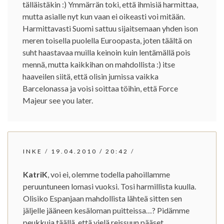
tälläistäkin :) Ymmärrän toki, että ihmisiä harmittaa,
mutta asialle nyt kun vaan ei oikeasti voi mitään.
Harmittavasti Suomi sattuu sijaitsemaan yhden ison
meren toisella puolella Euroopasta, joten täältä on
suht haastavaa muilla keinoin kuin lentämällä pois
mennä, mutta kaikkihan on mahdollista :) itse
haaveilen siitä, että olisin jumissa vaikka
Barcelonassa ja voisi soittaa töihin, että Force
Majeur see you later.
INKE
/
19.04.2010
/
20:42
/
KatriK
, voi ei, olemme todella pahoillamme
peruuntuneen lomasi vuoksi. Tosi harmillista kuulla.
Olisiko Espanjaan mahdollista lähteä sitten sen
jäljelle jääneen kesäloman puitteissa…? Pidämme
peukkuja täällä, että vielä reissuun pääset.