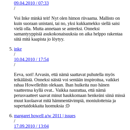
09.04.2010
/
07:33
/
Voi Inke minkä teit! Nyt olen himon riivaama. Mallisto on
kuin suoraan unistani, tai no, yksi kukkamekko siellä saisi
vielä olla. Mutta annetaan se anteeksi. Onneksi
samantyyppisiä asukokonaisuuksia on aika helppo rakentaa
siitä mitä kaapista jo löytyy.
inke
/
10.04.2010
/
17:54
/
Eeva, sori! Arvasin, että nämä saattavat puhutella myös
teikäläistä. Onneksi näistä voi sentään inspiroitua, vaikkei
rahaa Howelleihin olekaan. Ihan huikeita nuo hänen
vaatteensa kyllä ovat.. Vaikka naurattaa, että nämä
perusvaatteet saavat minut haukkomaan henkeäni siinä missä
muut kuolaavat mitä hämmentävimpiä, moniulotteisia ja
supertaidokkaita luomuksia :D
margaret howell a/w 2011 | issues
/
17.09.2010
/
13:04