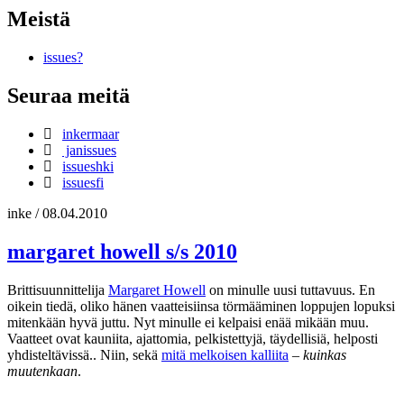
Meistä
issues?
Seuraa meitä
inkermaar
janissues
issueshki
issuesfi
inke
/
08.04.2010
margaret howell s/s 2010
Brittisuunnittelija
Margaret Howell
on minulle uusi tuttavuus. En
oikein tiedä, oliko hänen vaatteisiinsa törmääminen loppujen lopuksi
mitenkään hyvä juttu. Nyt minulle ei kelpaisi enää mikään muu.
Vaatteet ovat kauniita, ajattomia, pelkistettyjä, täydellisiä, helposti
yhdisteltävissä.. Niin, sekä
mitä melkoisen kalliita
–
kuinkas
muutenkaan
.