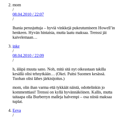
mom
/
08.04.2010
/
22:07
/
Ihania perusjuttuja – hyviä vinkkejä pukeutumiseen Howell’in
henkeen. Hyvän hintaisia, mutta laatu maksaa. Trenssi jäi
kaivelemaan…
inke
/
08.04.2010
/
22:09
/
h, äläpä muuta sano. Noh, mitä sitä nyt oikeastaan takilla
kesällä olisi tehnytkään… (Okei. Paitsi Suomen kesässä.
Tuohan olisi lähes järkisijoitus.)
mom, olin ihan varma että tykkäät näistä, odottelinkin jo
kommenttiasi! Trenssi on kyllä hyvännäköinen. Kallis, mutta
taitaapa olla Burberryn malleja halvempi – osa niistä maksaa
tuplat.
Eeva
/