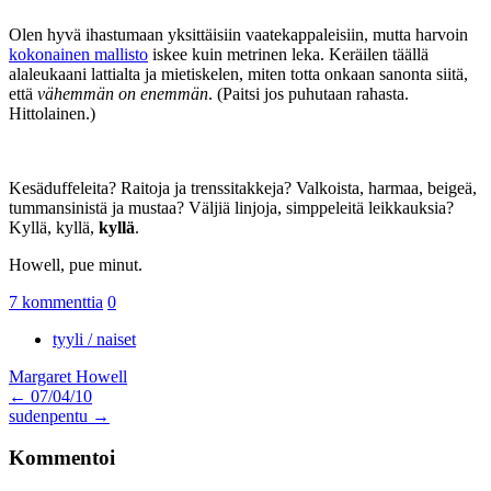
Olen hyvä ihastumaan yksittäisiin vaatekappaleisiin, mutta harvoin
kokonainen mallisto
iskee kuin metrinen leka. Keräilen täällä
alaleukaani lattialta ja mietiskelen, miten totta onkaan sanonta siitä,
että
vähemmän on enemmän
. (Paitsi jos puhutaan rahasta.
Hittolainen.)
Kesäduffeleita? Raitoja ja trenssitakkeja? Valkoista, harmaa, beigeä,
tummansinistä ja mustaa? Väljiä linjoja, simppeleitä leikkauksia?
Kyllä, kyllä,
kyllä
.
Howell, pue minut.
7 kommenttia
0
tyyli / naiset
Margaret Howell
Artikkelien
←
07/04/10
sudenpentu
→
selaus
Kommentoi