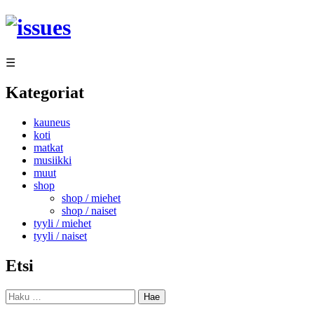
Siirry
sisältöön
☰
Kategoriat
kauneus
koti
matkat
musiikki
muut
shop
shop / miehet
shop / naiset
tyyli / miehet
tyyli / naiset
Etsi
Haku: