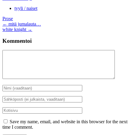
tyyli / naiset
Prose
Artikkelien
←
mitä jumalauta…
white knight
→
selaus
Kommentoi
Kommentti
Nimi
*
Sähköposti
*
Kotisivu
Save my name, email, and website in this browser for the next
time I comment.