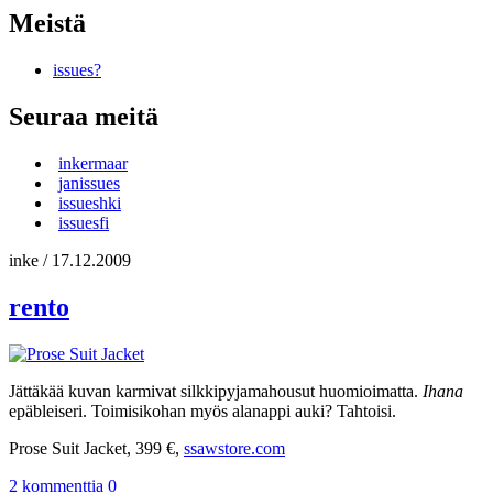
Meistä
issues?
Seuraa meitä
inkermaar
janissues
issueshki
issuesfi
inke
/
17.12.2009
rento
Jättäkää kuvan karmivat silkkipyjamahousut huomioimatta.
Ihana
epäbleiseri. Toimisikohan myös alanappi auki? Tahtoisi.
Prose Suit Jacket, 399 €,
ssawstore.com
2 kommenttia
0