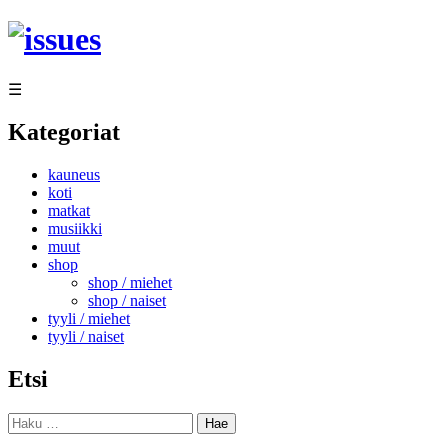
Siirry
sisältöön
☰
Kategoriat
kauneus
koti
matkat
musiikki
muut
shop
shop / miehet
shop / naiset
tyyli / miehet
tyyli / naiset
Etsi
Haku: